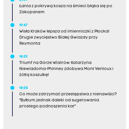
Łania z pokrywą kosza na śmieci błąka się po
Zakopanem
19:47
Wisła Kraków lepsza od imienniczki z Płocka!
Drugie zwycięstwo Białej Gwiazdy przy
Reymonta
18:23
Triumf na Górze Wiatrów: Katarzyna
Niewiadoma-Phinney zdobywa Mont Ventoux i
żółtą koszulkę!
18:08
Co może zatrzymać przestępstwa z nienawiści?
"Byłbym jednak daleki od sugerowania
prostego podnoszenia kar"