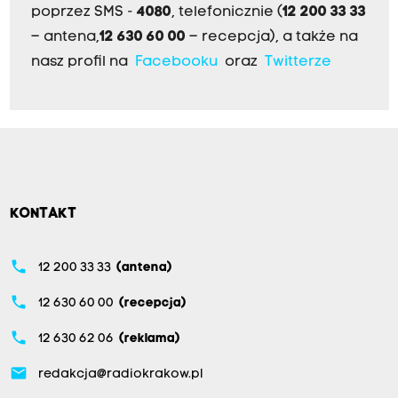
poprzez SMS -
4080
, telefonicznie (
12 200 33 33
– antena,
12 630 60 00
– recepcja), a także na
nasz profil na
Facebooku
oraz
Twitterze
KONTAKT
phone
12 200 33 33
(antena)
phone
12 630 60 00
(recepcja)
phone
12 630 62 06
(reklama)
email
redakcja@radiokrakow.pl