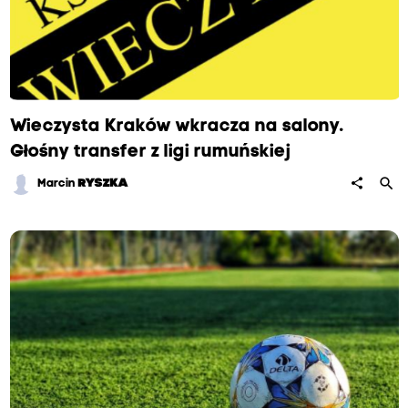
Wieczysta Kraków wkracza na salony.
Głośny transfer z ligi rumuńskiej
search
share
Marcin
RYSZKA