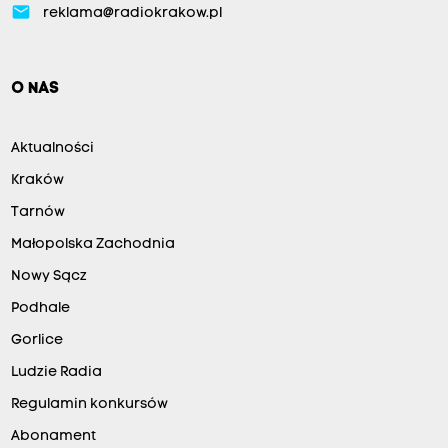
email
reklama@radiokrakow.pl
O NAS
Aktualności
Kraków
Tarnów
Małopolska Zachodnia
Nowy Sącz
Podhale
Gorlice
Ludzie Radia
Regulamin konkursów
Abonament