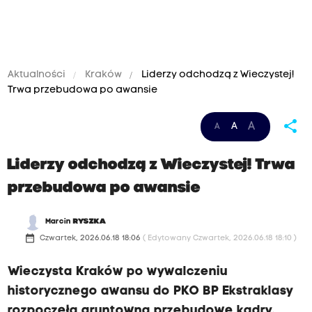
Aktualności
Kraków
Liderzy odchodzą z Wieczystej!
Trwa przebudowa po awansie
share
A
A
A
Liderzy odchodzą z Wieczystej! Trwa
przebudowa po awansie
Marcin
RYSZKA
date_range
Czwartek, 2026.06.18 18:06
( Edytowany Czwartek, 2026.06.18 18:10 )
Wieczysta Kraków po wywalczeniu
historycznego awansu do PKO BP Ekstraklasy
rozpoczęła gruntowną przebudowę kadry.