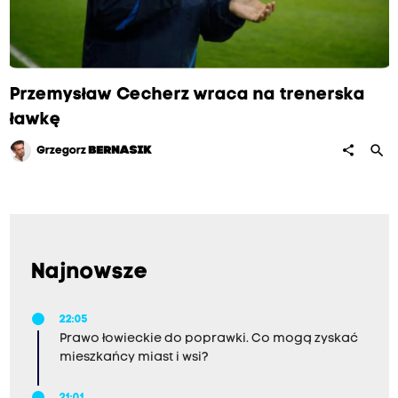
Przemysław Cecherz wraca na trenerska
ławkę
search
share
Grzegorz
BERNASIK
Najnowsze
22:05
Prawo łowieckie do poprawki. Co mogą zyskać
mieszkańcy miast i wsi?
21:01