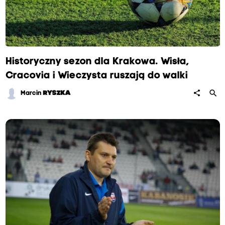
Historyczny sezon dla Krakowa. Wisła,
Cracovia i Wieczysta ruszają do walki
search
share
Marcin
RYSZKA