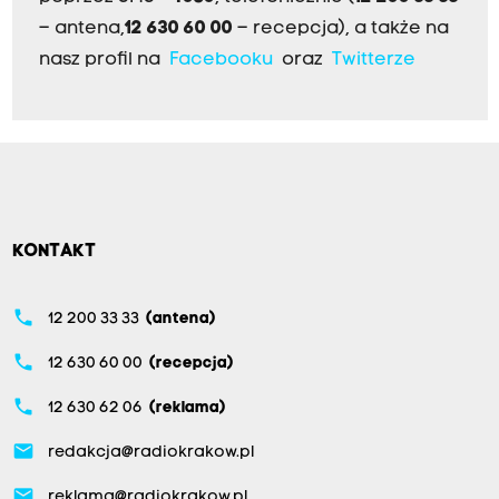
– antena,
12 630 60 00
– recepcja), a także na
nasz profil na
Facebooku
oraz
Twitterze
KONTAKT
phone
12 200 33 33
(antena)
phone
12 630 60 00
(recepcja)
phone
12 630 62 06
(reklama)
email
redakcja@radiokrakow.pl
email
reklama@radiokrakow.pl