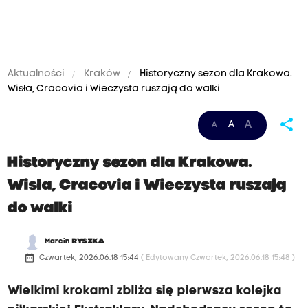
Aktualności
Kraków
Historyczny sezon dla Krakowa.
Wisła, Cracovia i Wieczysta ruszają do walki
share
A
A
A
Historyczny sezon dla Krakowa.
Wisła, Cracovia i Wieczysta ruszają
do walki
Marcin
RYSZKA
date_range
Czwartek, 2026.06.18 15:44
( Edytowany Czwartek, 2026.06.18 15:48 )
Wielkimi krokami zbliża się pierwsza kolejka