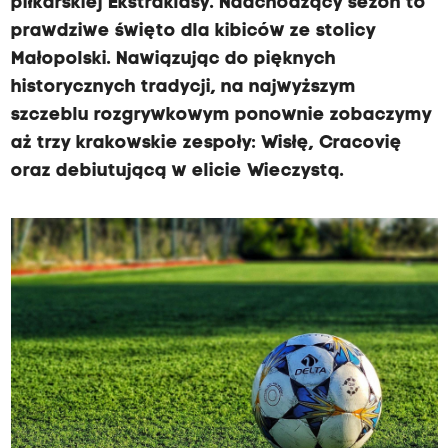
piłkarskiej Ekstraklasy. Nadchodzący sezon to
prawdziwe święto dla kibiców ze stolicy
Małopolski. Nawiązując do pięknych
historycznych tradycji, na najwyższym
szczeblu rozgrywkowym ponownie zobaczymy
aż trzy krakowskie zespoły: Wisłę, Cracovię
oraz debiutującą w elicie Wieczystą.