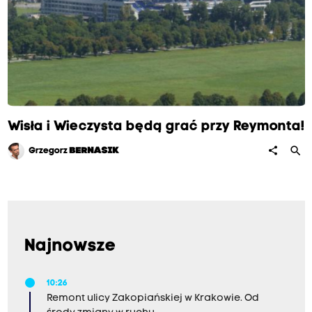
Wisła i Wieczysta będą grać przy Reymonta!
search
share
Grzegorz
BERNASIK
Najnowsze
10:26
Remont ulicy Zakopiańskiej w Krakowie. Od