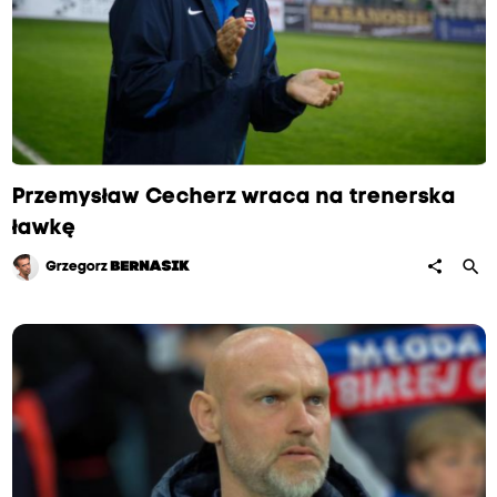
Przemysław Cecherz wraca na trenerska
ławkę
search
share
Grzegorz
BERNASIK