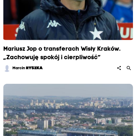
Mariusz Jop o transferach Wisły Kraków.
„Zachowuję spokój i cierpliwość”
search
share
Marcin
RYSZKA