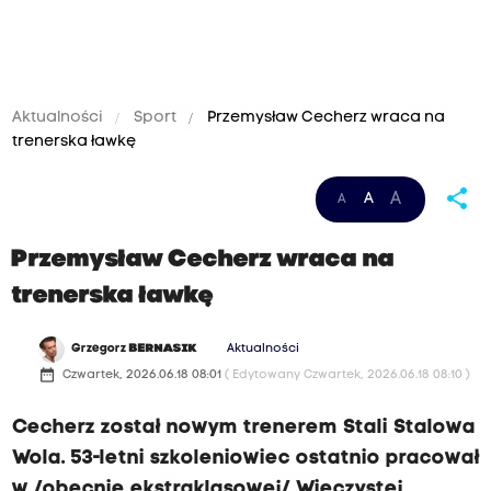
Aktualności
Sport
Przemysław Cecherz wraca na
trenerska ławkę
share
A
A
A
Przemysław Cecherz wraca na
trenerska ławkę
Grzegorz
BERNASIK
Aktualności
date_range
Czwartek, 2026.06.18 08:01
( Edytowany Czwartek, 2026.06.18 08:10 )
Cecherz został nowym trenerem Stali Stalowa
Wola. 53-letni szkoleniowiec ostatnio pracował
w /obecnie ekstraklasowej/ Wieczystej