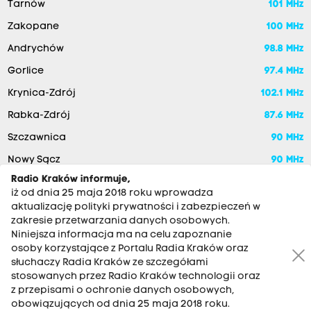
Tarnów
101 MHz
Zakopane
100 MHz
Andrychów
98.8 MHz
Gorlice
97.4 MHz
Krynica-Zdrój
102.1 MHz
Rabka-Zdrój
87.6 MHz
Szczawnica
90 MHz
Nowy Sącz
90 MHz
Radio Kraków informuje,
iż od dnia 25 maja 2018 roku wprowadza
aktualizację polityki prywatności i zabezpieczeń w
zakresie przetwarzania danych osobowych.
Niniejsza informacja ma na celu zapoznanie
osoby korzystające z Portalu Radia Kraków oraz
słuchaczy Radia Kraków ze szczegółami
stosowanych przez Radio Kraków technologii oraz
RADIO KRAKÓW SA. Aleja Juliusza Słowackiego 22, 30-007
z przepisami o ochronie danych osobowych,
Kraków
obowiązujących od dnia 25 maja 2018 roku.