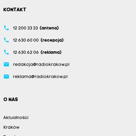
KONTAKT
phone
12 200 33 33
(antena)
phone
12 630 60 00
(recepcja)
phone
12 630 62 06
(reklama)
email
redakcja@radiokrakow.pl
email
reklama@radiokrakow.pl
O NAS
Aktualności
Kraków