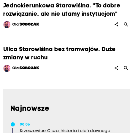
Jednokierunkowa Starowiślna. "To dobre
rozwiązanie, ale nie ufamy instytucjom"
search
share
Ola
SOBCZAK
Ulica Starowiślna bez tramwajów. Duże
zmiany w ruchu
search
share
Ola
SOBCZAK
Najnowsze
00:06
Krzeszowice: Cisza, historia i cień dawnego