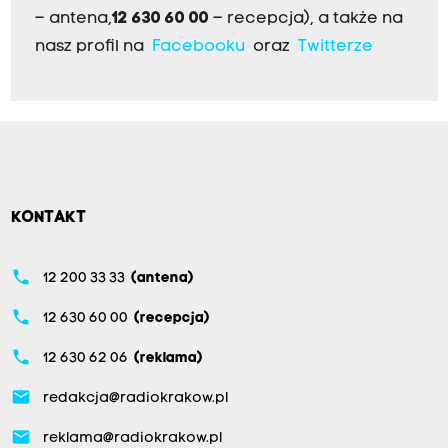
– antena,
12 630 60 00
– recepcja), a także na
nasz profil na
Facebooku
oraz
Twitterze
KONTAKT
phone
12 200 33 33
(antena)
phone
12 630 60 00
(recepcja)
phone
12 630 62 06
(reklama)
email
redakcja@radiokrakow.pl
email
reklama@radiokrakow.pl