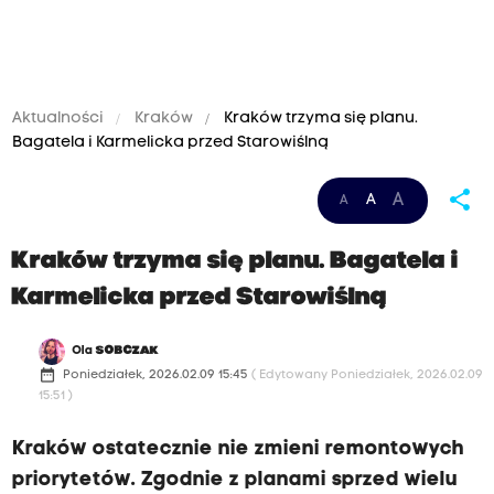
Aktualności
Kraków
Kraków trzyma się planu.
Bagatela i Karmelicka przed Starowiślną
share
A
A
A
Kraków trzyma się planu. Bagatela i
Karmelicka przed Starowiślną
Ola
SOBCZAK
date_range
Poniedziałek, 2026.02.09 15:45
( Edytowany Poniedziałek, 2026.02.09
15:51 )
Kraków ostatecznie nie zmieni remontowych
priorytetów. Zgodnie z planami sprzed wielu