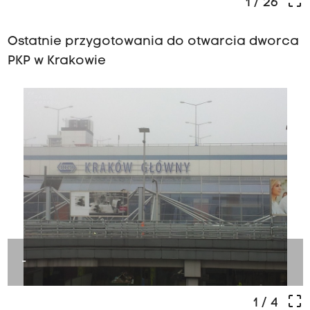
crop_free
1
/ 26
Ostatnie przygotowania do otwarcia dworca
PKP w Krakowie
-
crop_free
1
/ 4