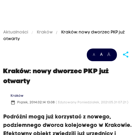
Aktualności
Kraków
Kraków: nowy dworzec PKP już
otwarty
share
A
A
A
Kraków: nowy dworzec PKP już
otwarty
Kraków
date_range
Piątek, 2014.02.14 13:08
( Edytowany Poniedziałek, 2021.05.31 07:21 )
Podróżni mogą już korzystać z nowego,
podziemnego dworca kolejowego w Krakowie.
Efektowny obiekt zwiedzili już urzędnicy i