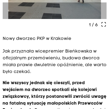
-
crop_free
1
/ 6
Nowy dworzec PKP w Krakowie
Jak przyznała wicepremier Bieńkowska w
oficjalnym przemówieniu, budowa dworca
miała prawie dwuletnie opóźnienie, ale warto
było czekać.
Nie wszyscy jednak się cieszyli, przed
wejściem na dworzec spotkali się kolejowi
związkowcy, którzy postanowili zwrócić uwagę
na fatalną sytuację małopolskich Przewozów