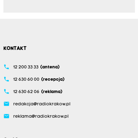
KONTAKT
phone
12 200 33 33
(antena)
phone
12 630 60 00
(recepcja)
phone
12 630 62 06
(reklama)
email
redakcja@radiokrakow.pl
email
reklama@radiokrakow.pl