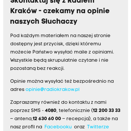
Skontaktuj się z Radiem
Kraków - czekamy na opinie
naszych Słuchaczy
Pod każdym materiałem na naszej stronie
dostępny jest przycisk, dzięki któremu
możecie Państwo wysyłać maile z opiniami.
Wszystkie będą skrupulatnie czytane i nie
pozostaną bez reakcji.
Opinie można wysyłać też bezpośrednio na
adres
opinie@radiokrakow.pl
Zapraszamy również do kontaktu z nami
poprzez SMS -
4080
, telefonicznie (
12 200 33 33
– antena,
12 630 60 00
– recepcja), a także na
nasz profil na
Facebooku
oraz
Twitterze