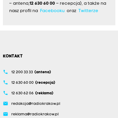
– antena,
12 630 60 00
– recepcja), a także na
nasz profil na
Facebooku
oraz
Twitterze
KONTAKT
phone
12 200 33 33
(antena)
phone
12 630 60 00
(recepcja)
phone
12 630 62 06
(reklama)
email
redakcja@radiokrakow.pl
email
reklama@radiokrakow.pl