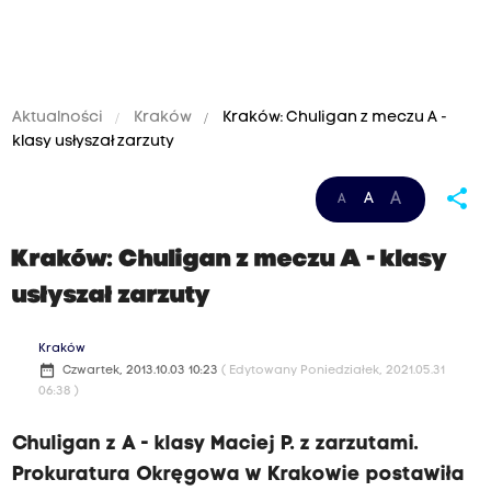
Aktualności
Kraków
Kraków: Chuligan z meczu A -
klasy usłyszał zarzuty
share
A
A
A
Kraków: Chuligan z meczu A - klasy
usłyszał zarzuty
Kraków
date_range
Czwartek, 2013.10.03 10:23
( Edytowany Poniedziałek, 2021.05.31
06:38 )
Chuligan z A - klasy Maciej P. z zarzutami.
Prokuratura Okręgowa w Krakowie postawiła