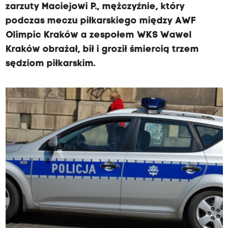
zarzuty Maciejowi P., mężczyźnie, który
podczas meczu piłkarskiego między AWF
Olimpic Kraków a zespołem WKS Wawel
Kraków obrażał, bił i groził śmiercią trzem
sędziom piłkarskim.