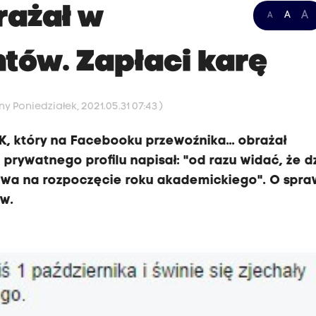
rażał w
A
A
A
ntów. Zapłaci karę
y Poniedziałek, 2021.05.31 07:43 )
K, który na Facebooku przewoźnika... obrażał
rywatnego profilu napisał: "od razu widać, że dz
kowa na rozpoczęcie roku akademickiego". O spra
w.