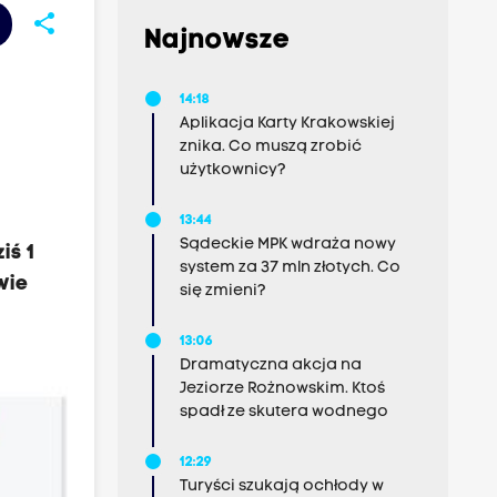
share
Najnowsze
14:18
Aplikacja Karty Krakowskiej
znika. Co muszą zrobić
użytkownicy?
13:44
Sądeckie MPK wdraża nowy
iś 1
system za 37 mln złotych. Co
wie
się zmieni?
13:06
Dramatyczna akcja na
Jeziorze Rożnowskim. Ktoś
spadł ze skutera wodnego
12:29
Turyści szukają ochłody w