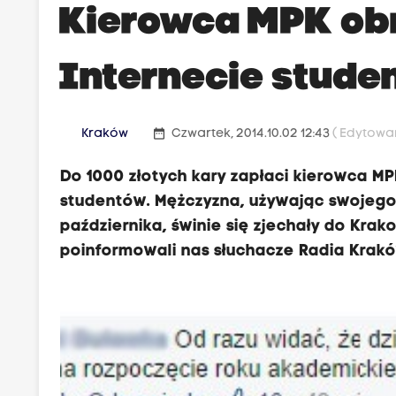
Kierowca MPK ob
Internecie stude
date_range
Kraków
Czwartek, 2014.10.02 12:43
( Edytowan
Do 1000 złotych kary zapłaci kierowca MP
studentów. Mężczyzna, używając swojego p
października, świnie się zjechały do Kra
poinformowali nas słuchacze Radia Krakó