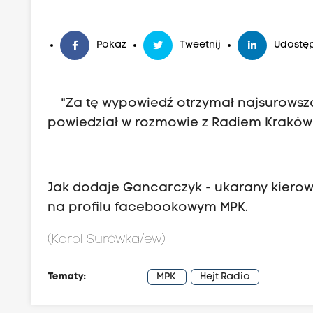
Pokaż
Tweetnij
Udostęp
"Za tę wypowiedź otrzymał najsurowszą m
powiedział w rozmowie z Radiem Kraków
Jak dodaje Gancarczyk - ukarany kiero
na profilu facebookowym MPK.
(Karol Surówka/ew)
Tematy:
MPK
Hejt Radio