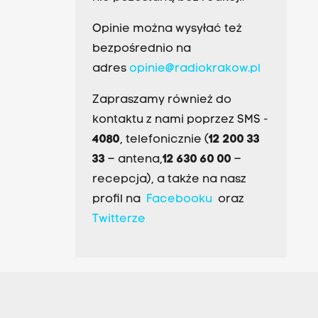
Opinie można wysyłać też
bezpośrednio na
adres
opinie@radiokrakow.pl
Zapraszamy również do
kontaktu z nami poprzez SMS -
4080
, telefonicznie (
12 200 33
33
– antena,
12 630 60 00
–
recepcja), a także na nasz
profil na
Facebooku
oraz
Twitterze