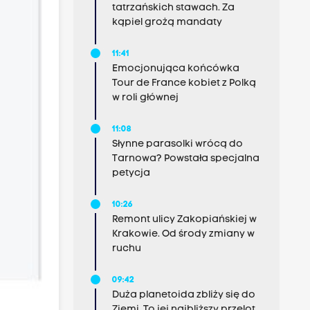
tatrzańskich stawach. Za
kąpiel grożą mandaty
11:41
Emocjonująca końcówka
Tour de France kobiet z Polką
w roli głównej
11:08
Słynne parasolki wrócą do
Tarnowa? Powstała specjalna
petycja
10:26
Remont ulicy Zakopiańskiej w
Krakowie. Od środy zmiany w
ruchu
09:42
Duża planetoida zbliży się do
Ziemi. To jej najbliższy przelot