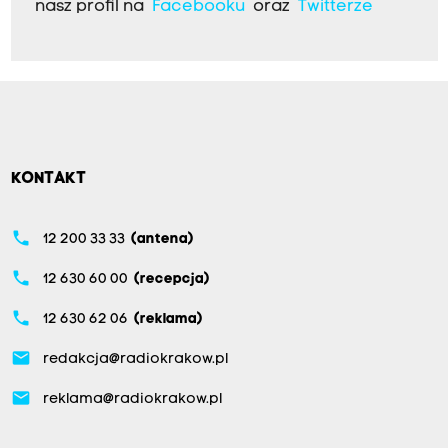
nasz profil na
Facebooku
oraz
Twitterze
KONTAKT
phone
12 200 33 33
(antena)
phone
12 630 60 00
(recepcja)
phone
12 630 62 06
(reklama)
email
redakcja@radiokrakow.pl
email
reklama@radiokrakow.pl