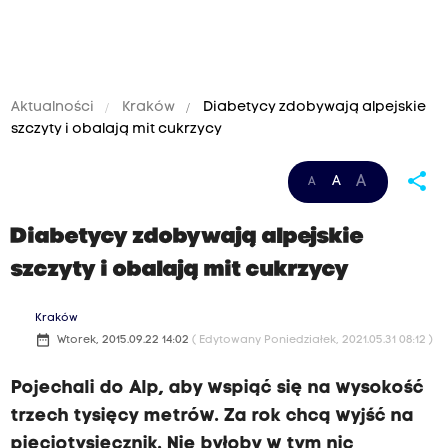
Aktualności
Kraków
Diabetycy zdobywają alpejskie
szczyty i obalają mit cukrzycy
share
A
A
A
Diabetycy zdobywają alpejskie
szczyty i obalają mit cukrzycy
Kraków
date_range
Wtorek, 2015.09.22 14:02
( Edytowany Poniedziałek, 2021.05.31 08:12 )
Pojechali do Alp, aby wspiąć się na wysokość
trzech tysięcy metrów. Za rok chcą wyjść na
pięciotysięcznik. Nie byłoby w tym nic