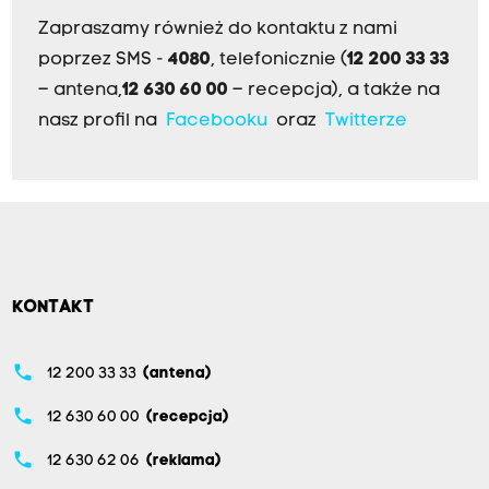
Zapraszamy również do kontaktu z nami
poprzez SMS -
4080
, telefonicznie (
12 200 33 33
– antena,
12 630 60 00
– recepcja), a także na
nasz profil na
Facebooku
oraz
Twitterze
KONTAKT
phone
12 200 33 33
(antena)
phone
12 630 60 00
(recepcja)
phone
12 630 62 06
(reklama)