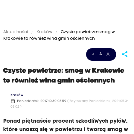
Aktualności
Kraków
Czyste powietrze: smog w
Krakowie to również wina gmin ościennych
share
A
A
A
Czyste powietrze: smog w Krakowie
to również wina gmin ościennych
Kraków
date_range
Poniedziałek, 2017.10.30 08:59
( Edytowany Poniedziałek, 2021.05.31
08:02 )
Ponad piętnaście procent szkodliwych pyłów,
które unoszą się w powietrzu i tworzą smog w