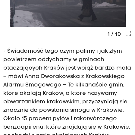
crop_free
1
/ 10
- Świadomość tego czym palimy i jak złym
powietrzem oddychamy w gminach
otaczających Kraków jest wciąż bardzo mała
– mówi Anna Dworakowska z Krakowskiego
Alarmu Smogowego – Te kilkanaście gmin,
które okalają Kraków, a które nazywamy
obwarzankiem krakowskim, przyczyniają się
znacznie do powstania smogu w Krakowie.
Około 15 procent pyłów i rakotwórczego
benzoapirenu, które znajdują się w Krakowie,