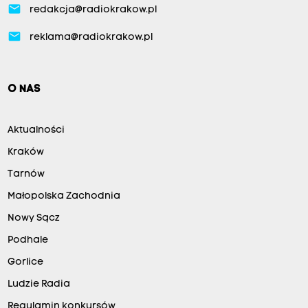
email
redakcja@radiokrakow.pl
email
reklama@radiokrakow.pl
O NAS
Aktualności
Kraków
Tarnów
Małopolska Zachodnia
Nowy Sącz
Podhale
Gorlice
Ludzie Radia
Regulamin konkursów