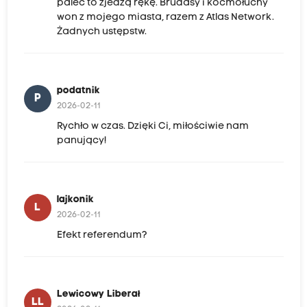
palec to zjedzą rękę. Brudasy i kocmołuchy
won z mojego miasta, razem z Atlas Network.
Żadnych ustępstw.
podatnik
P
2026-02-11
Rychło w czas. Dzięki Ci, miłościwie nam
panujący!
lajkonik
L
2026-02-11
Efekt referendum?
Lewicowy Liberał
LL