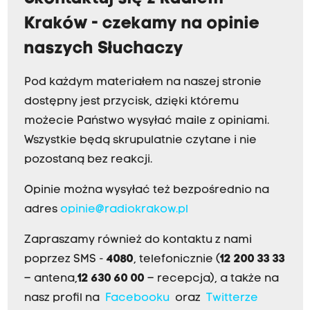
Kraków - czekamy na opinie
naszych Słuchaczy
Pod każdym materiałem na naszej stronie
dostępny jest przycisk, dzięki któremu
możecie Państwo wysyłać maile z opiniami.
Wszystkie będą skrupulatnie czytane i nie
pozostaną bez reakcji.
Opinie można wysyłać też bezpośrednio na
adres
opinie@radiokrakow.pl
Zapraszamy również do kontaktu z nami
poprzez SMS -
4080
, telefonicznie (
12 200 33 33
– antena,
12 630 60 00
– recepcja), a także na
nasz profil na
Facebooku
oraz
Twitterze