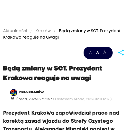
Aktualności
Kraków
Będą zmiany w SCT. Prezydent
Krakowa reaguje na uwagi
share
A
A
A
Będą zmiany w SCT. Prezydent
Krakowa reaguje na uwagi
Radio
KRAKÓW
date_range
Środa, 2026.02.11 11:57
( Edytowany Środa, 2026.02.11 12:17 )
Prezydent Krakowa zapowiedział prace nad
korektą zasad wjazdu do Strefy Czystego
Transportu. Aleksander Miszalski napisał w