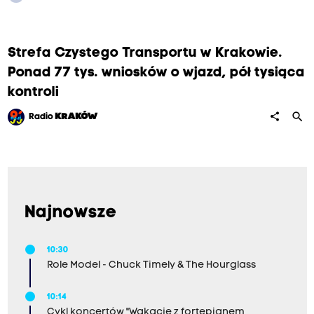
Strefa Czystego Transportu w Krakowie.
Ponad 77 tys. wniosków o wjazd, pół tysiąca
kontroli
search
share
Radio
KRAKÓW
Najnowsze
10:30
Role Model - Chuck Timely & The Hourglass
10:14
Cykl koncertów "Wakacje z fortepianem