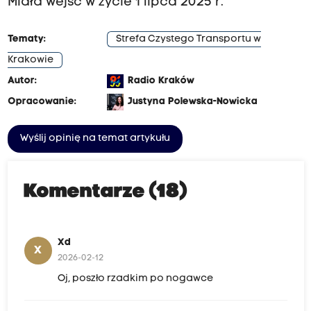
Miała wejść w życie 1 lipca 2025 r.
Tematy:
Strefa Czystego Transportu w
Krakowie
Autor:
Radio Kraków
Opracowanie:
Justyna Polewska-Nowicka
Wyślij opinię na temat artykułu
Komentarze (18)
Xd
X
2026-02-12
Oj, poszło rzadkim po nogawce