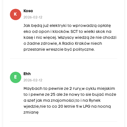
Kosa
K
2026-02-12
Jak będą już elektryki to wprowadzą opłatę
eko od opon i klocków. SCT to wielki skok na
kasę i nic więcej. Wszyscy wiedzą że nie chodzi
o żadne zdrowie, A Radio Kraków niech
przestanie wreszcie być polityczne.
Ehh
E
2026-02-12
Maybach to pewnie ze 2 rury,w cyklu miejskim
to i pewne ze 25 ale że nowy to sie bujać może
a szef jak ma znajomości,to i na Rynek
wjedzie,nie to co 20 letnie 1l w LPG na nocną
zmianę