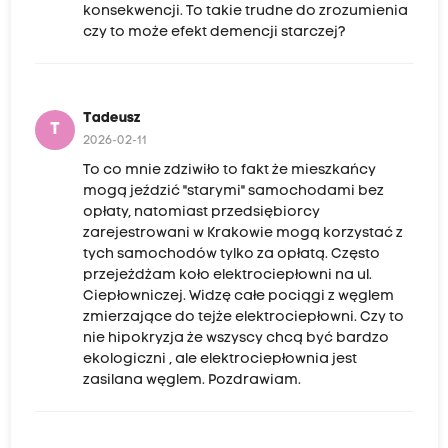
konsekwencji. To takie trudne do zrozumienia
czy to może efekt demencji starczej?
Tadeusz
T
2026-02-11
To co mnie zdziwiło to fakt że mieszkańcy
mogą jeździć "starymi" samochodami bez
opłaty, natomiast przedsiębiorcy
zarejestrowani w Krakowie mogą korzystać z
tych samochodów tylko za opłatą. Często
przejeżdżam koło elektrociepłowni na ul.
Ciepłowniczej. Widzę całe pociągi z węglem
zmierzające do tejże elektrociepłowni. Czy to
nie hipokryzja że wszyscy chcą być bardzo
ekologiczni , ale elektrociepłownia jest
zasilana węglem. Pozdrawiam.