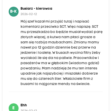
Busiarz - kierowca
B-K
2026-02-12
Mój szef kazał mi przyjść tutaj i napisać
komentarz przeciwko SCT. Więc napiszę. SCT
mu przeszkadza bo będzie musiał wydać parę
złotych więcej, a kutwa nam płaci grosze a
sam się rozbija maybachami. Zmiany mamy
nawet po 12 godzin dziennie bez przerw na
jedzenie i toaletę. W busach wycina filtry żeby
wyciskać ile się da na paliwie. Pracowników i
pasażerów ma w głębokim (wiadomo gdzie)
poważaniu. Mam nadzieję że mu ten interes
upadnie jak najszybciej i miszalski dobierze
mu się do czterech liter. Właściciele firm z
busami to najgorsze mendy na świecie.
Ehh
E