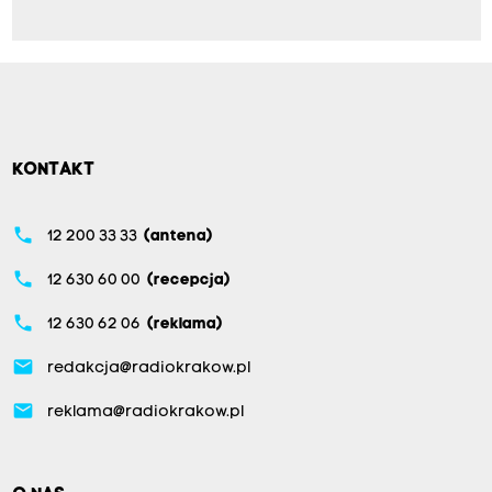
KONTAKT
phone
12 200 33 33
(antena)
phone
12 630 60 00
(recepcja)
phone
12 630 62 06
(reklama)
email
redakcja@radiokrakow.pl
email
reklama@radiokrakow.pl