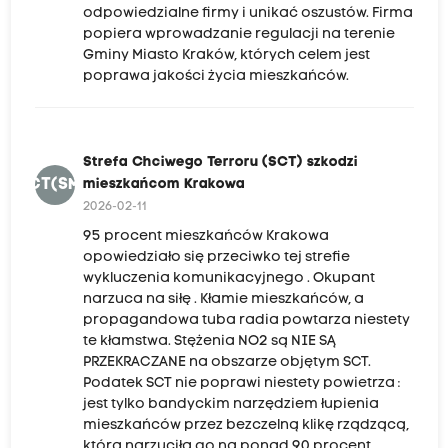
odpowiedzialne firmy i unikać oszustów. Firma
popiera wprowadzanie regulacji na terenie
Gminy Miasto Kraków, których celem jest
poprawa jakości życia mieszkańców.
Strefa Chciwego Terroru (SCT) szkodzi
SCT(SMK
mieszkańcom Krakowa
2026-02-11
95 procent mieszkańców Krakowa
opowiedziało się przeciwko tej strefie
wykluczenia komunikacyjnego . Okupant
narzuca na siłę . Kłamie mieszkańców, a
propagandowa tuba radia powtarza niestety
te kłamstwa. Stężenia NO2 są NIE SĄ
PRZEKRACZANE na obszarze objętym SCT.
Podatek SCT nie poprawi niestety powietrza :
jest tylko bandyckim narzędziem łupienia
mieszkańców przez bezczelną klikę rządzącą,
która narzuciła go na ponad 90 procent