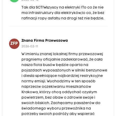
2026-02-12
Tak dla SCT!Wszyscy na elektryki !To co że nie
ma infrastruktury dla elektryków,to co, że bez
rafinacji ropy asfaltu na drogi też nie będzie.
Znana Firma Przewozowa
ZFP
2026-02-11
W imieniu znanej lokalnej firmy przewozowej
pragniemy oficjalnie zadeklarować, że cała
nasza flota busów będzie oparta na
pojazdach wyposażonych w silniki benzynowe
i diesla spełniające najbardziej restrykcyjne
normy emisji. Wychodzimy w ten sposób
naprzeciw oczekiwaniu mieszkańców
Krakowa, którzy chcą oddychać czystym
powietrzem, bez obaw o zdrowie swoje i
swoich bliskich. Zachęcamy pasażerów do
świadomego wyboru przewoźnika na
potrzeby swoich podróży aby wspierać