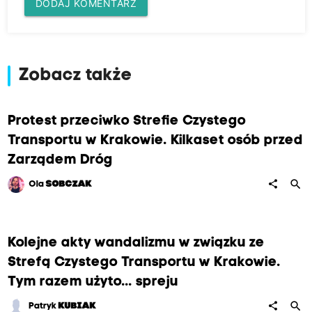
DODAJ KOMENTARZ
Zobacz także
Protest przeciwko Strefie Czystego
Transportu w Krakowie. Kilkaset osób przed
Zarządem Dróg
search
share
Ola
SOBCZAK
Kolejne akty wandalizmu w związku ze
Strefą Czystego Transportu w Krakowie.
Tym razem użyto... spreju
search
share
Patryk
KUBIAK