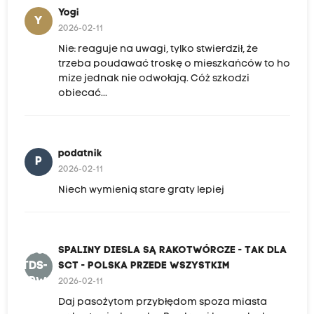
Yogi
Y
2026-02-11
Nie: reaguje na uwagi, tylko stwierdził, że
trzeba poudawać troskę o mieszkańców to ho
mize jednak nie odwołają. Cóż szkodzi
obiecać...
podatnik
P
2026-02-11
Niech wymienią stare graty lepiej
SDSR-
SPALINY DIESLA SĄ RAKOTWÓRCZE - TAK DLA
TDS-
SCT - POLSKA PRZEDE WSZYSTKIM
PPW
2026-02-11
Daj pasożytom przybłędom spoza miasta