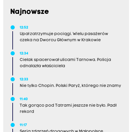
Najnowsze
12:52
Upał zatrzymuje pociągi. Wielu pasażerów
czeka na Dworcu Głównym w Krakowie
12:34
Cielak spacerował ulicami Tarnowa. Policja
odnalazła właściciela
12:33
Nie tylko Chopin. Polski Paryż, którego nie znamy
11:40
Tak gorąco pod Tatrami jeszcze nie było. Padł
rekord
11:17
Seria zdarzeń drogowych w Małopolsce.