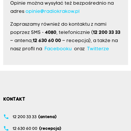
Opinie można wysyłać też bezpośrednio na
adres
opinie@radiokrakow.pl
Zapraszamy również do kontaktu z nami
poprzez SMS -
4080
, telefonicznie (
12 200 33 33
– antena,
12 630 60 00
– recepcja), a także na
nasz profil na
Facebooku
oraz
Twitterze
KONTAKT
phone
12 200 33 33
(antena)
phone
12 630 60 00
(recepcja)