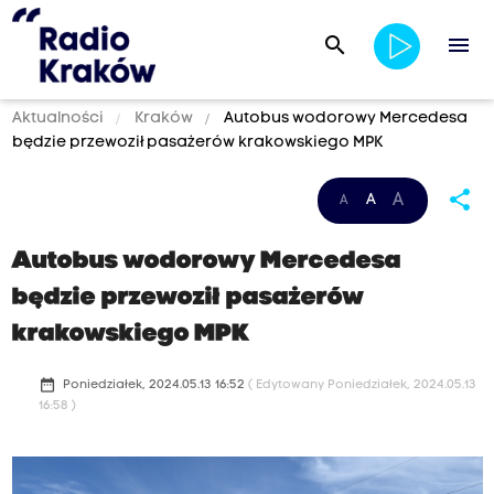
search
menu
Aktualności
Kraków
Autobus wodorowy Mercedesa
będzie przewoził pasażerów krakowskiego MPK
share
A
A
A
Autobus wodorowy Mercedesa
będzie przewoził pasażerów
krakowskiego MPK
date_range
Poniedziałek, 2024.05.13 16:52
( Edytowany Poniedziałek, 2024.05.13
16:58 )