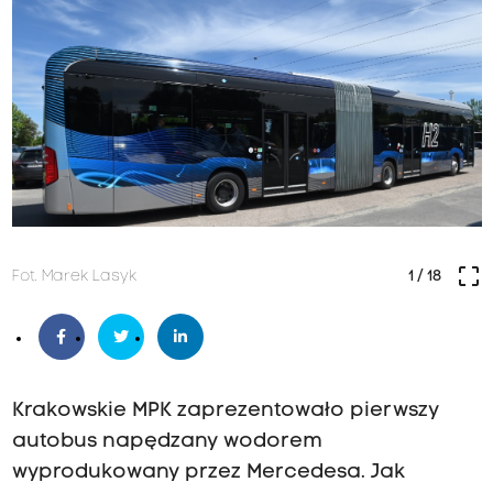
crop_free
Fot. Marek Lasyk
1
/ 18
Krakowskie MPK zaprezentowało pierwszy
autobus napędzany wodorem
wyprodukowany przez Mercedesa. Jak