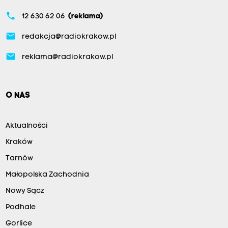
phone
12 630 62 06
(reklama)
email
redakcja@radiokrakow.pl
email
reklama@radiokrakow.pl
O NAS
Aktualności
Kraków
Tarnów
Małopolska Zachodnia
Nowy Sącz
Podhale
Gorlice