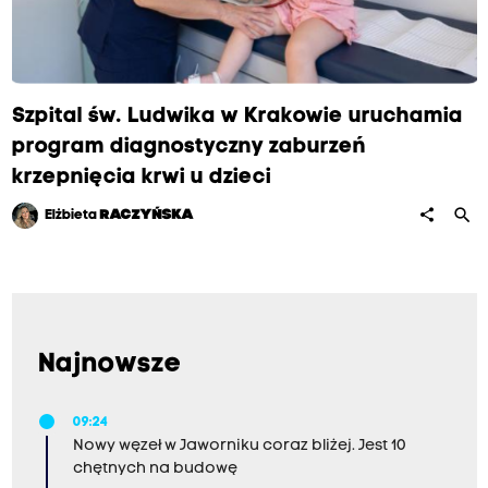
Szpital św. Ludwika w Krakowie uruchamia
program diagnostyczny zaburzeń
krzepnięcia krwi u dzieci
search
share
Elżbieta
RACZYŃSKA
Najnowsze
09:24
Nowy węzeł w Jaworniku coraz bliżej. Jest 10
chętnych na budowę