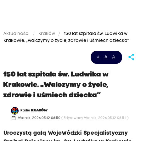
Aktualności
Kraków
150 lat szpitala św. Ludwika w
Krakowie. „Walczymy o życie, zdrowie i uśmiech dziecka”
share
A
A
A
150 lat szpitala św. Ludwika w
Krakowie. „Walczymy o życie,
zdrowie i uśmiech dziecka”
Radio
KRAKÓW
date_range
Wtorek, 2026.05.12 06:50
( Edytowany Wtorek, 2026.05.12 06:54 )
Uroczystą galą Wojewódzki Specjalistyczny