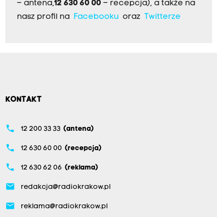
– antena,
12 630 60 00
– recepcja), a także na
nasz profil na
Facebooku
oraz
Twitterze
KONTAKT
phone
12 200 33 33
(antena)
phone
12 630 60 00
(recepcja)
phone
12 630 62 06
(reklama)
email
redakcja@radiokrakow.pl
email
reklama@radiokrakow.pl