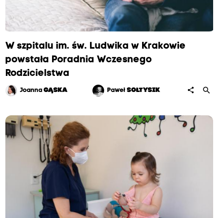
W szpitalu im. św. Ludwika w Krakowie
powstała Poradnia Wczesnego
Rodzicielstwa
search
share
Joanna
GĄSKA
Paweł
SOŁTYSIK