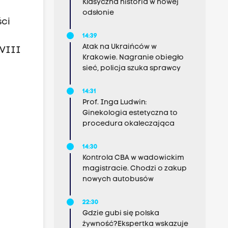
Klasyczna historia w nowej
odsłonie
ści
14:39
Atak na Ukraińców w
 VIII
Krakowie. Nagranie obiegło
sieć, policja szuka sprawcy
14:31
Prof. Inga Ludwin:
Ginekologia estetyczna to
procedura okaleczająca
14:30
Kontrola CBA w wadowickim
magistracie. Chodzi o zakup
nowych autobusów
22:30
Gdzie gubi się polska
żywność?Ekspertka wskazuje