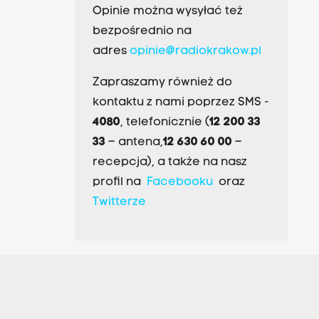
Opinie można wysyłać też
bezpośrednio na
adres
opinie@radiokrakow.pl
Zapraszamy również do
kontaktu z nami poprzez SMS -
4080
, telefonicznie (
12 200 33
33
– antena,
12 630 60 00
–
recepcja), a także na nasz
profil na
Facebooku
oraz
Twitterze