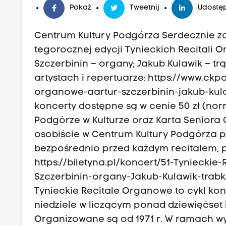
Pokaż
Tweetnij
Udostęp
Centrum Kultury Podgórza Serdecznie 
tegorocznej edycji Tynieckich Recitali O
Szczerbinin – organy; Jakub Kulawik – trą
artystach i repertuarze: https://www.ckp
organowe-aartur-szczerbinin-jakub-kulawi
koncerty dostępne są w cenie 50 zł (nor
Podgórze w Kulturze oraz Karta Seniora C
osobiście w Centrum Kultury Podgórza prz
bezpośrednio przed każdym recitalem, pr
https://biletyna.pl/koncert/51-Tyniecki
Szczerbinin-organy-Jakub-Kulawik-trabka
Tynieckie Recitale Organowe to cykl k
niedziele w liczącym ponad dziewięćset
Organizowane są od 1971 r. W ramach 