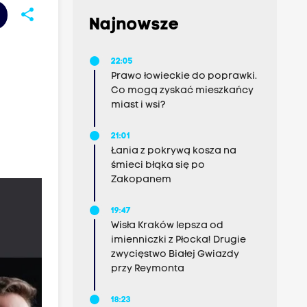
share
Najnowsze
22:05
Prawo łowieckie do poprawki.
Co mogą zyskać mieszkańcy
miast i wsi?
21:01
Łania z pokrywą kosza na
śmieci błąka się po
Zakopanem
19:47
Wisła Kraków lepsza od
imienniczki z Płocka! Drugie
zwycięstwo Białej Gwiazdy
przy Reymonta
18:23