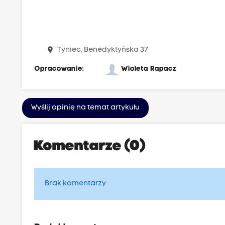
place
Tyniec, Benedyktyńska 37
Opracowanie:
Wioleta Rapacz
Wyślij opinię na temat artykułu
Komentarze (0)
Brak komentarzy