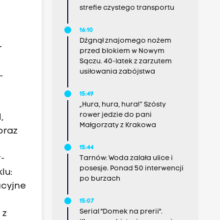
strefie czystego transportu
16:10
Dźgnął znajomego nożem
r
przed blokiem w Nowym
Sączu. 40-latek z zarzutem
usiłowania zabójstwa
-
15:49
„Hura, hura, hura!” Szósty
rower jedzie do pani
,
Małgorzaty z Krakowa
oraz
15:44
r-
Tarnów: Woda zalała ulice i
posesje. Ponad 50 interwencji
lu:
po burzach
acyjne
15:07
Serial "Domek na prerii".
 z