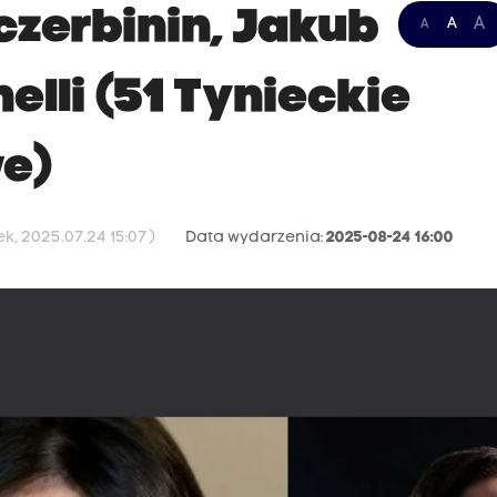
czerbinin, Jakub
A
A
A
nelli (51 Tynieckie
we)
, 2025.07.24 15:07 )
Data wydarzenia:
2025-08-24 16:00