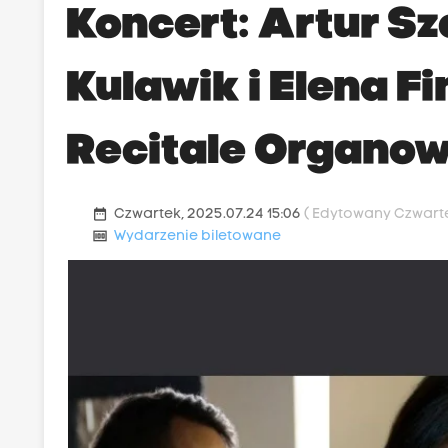
Koncert: Artur Sz
Kulawik i Elena Fi
Recitale Organo
date_range
Czwartek, 2025.07.24 15:06
( Edytowany Czwartek
money
Wydarzenie biletowane