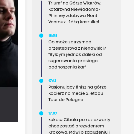
Triumf na Górze Wiatrów:
Katarzyna Niewiadoma-
Phinney zdobywa Mont
Ventoux i żółtą koszulkę!
18:08
Co może zatrzymać
przestępstwa z nienawiści?
"Byłbym jednak daleki od
sugerowania prostego
podnoszenia kar"
17:13
Pasjonujący finisz na górze
Kocierz na mecie 5. etapu
Tour de Pologne
17:07
Łukasz Gibała po raz czwarty
chce zostać prezydentem
Krakowa. Mówi o zadłużeniu i