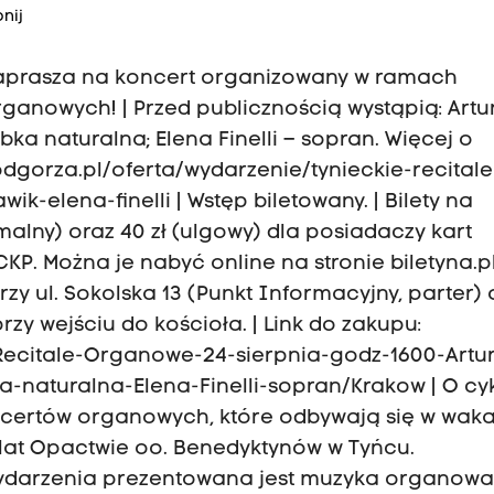
nij
zaprasza na koncert organizowany w ramach
rganowych! | Przed publicznością wystąpią: Artu
bka naturalna; Elena Finelli – sopran. Więcej o
odgorza.pl/oferta/wydarzenie/tynieckie-recitale
k-elena-finelli | Wstęp biletowany. | Bilety na
malny) oraz 40 zł (ulgowy) dla posiadaczy kart
KP. Można je nabyć online na stronie biletyna.pl
y ul. Sokolska 13 (Punkt Informacyjny, parter) 
zy wejściu do kościoła. | Link do zakupu:
e-Recitale-Organowe-24-sierpnia-godz-1600-Artu
-naturalna-Elena-Finelli-sopran/Krakow | O cyk
oncertów organowych, które odbywają się w wak
 lat Opactwie oo. Benedyktynów w Tyńcu.
wydarzenia prezentowana jest muzyka organowa