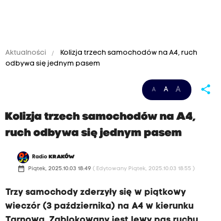
Aktualności
Kolizja trzech samochodów na A4, ruch
odbywa się jednym pasem
share
A
A
A
Kolizja trzech samochodów na A4,
ruch odbywa się jednym pasem
Radio
KRAKÓW
date_range
Piątek, 2025.10.03 18:49
( Edytowany Piątek, 2025.10.03 18:55 )
Trzy samochody zderzyły się w piątkowy
wieczór (3 października) na A4 w kierunku
Tarnowa. Zablokowany jest lewy pas ruchu.