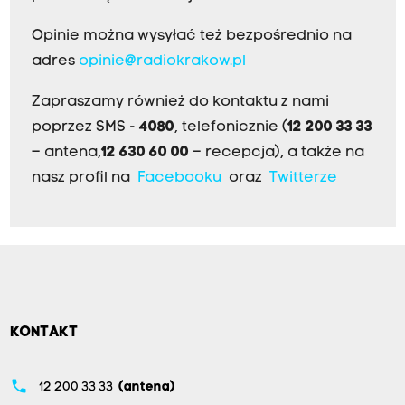
Opinie można wysyłać też bezpośrednio na
adres
opinie@radiokrakow.pl
Zapraszamy również do kontaktu z nami
poprzez SMS -
4080
, telefonicznie (
12 200 33 33
– antena,
12 630 60 00
– recepcja), a także na
nasz profil na
Facebooku
oraz
Twitterze
KONTAKT
phone
12 200 33 33
(antena)