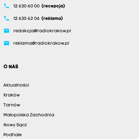
phone
12 630 60 00
(recepcja)
phone
12 630 62 06
(reklama)
email
redakcja@radiokrakow.pl
email
reklama@radiokrakow.pl
O NAS
Aktualności
Kraków
Tarnów
Małopolska Zachodnia
Nowy Sącz
Podhale