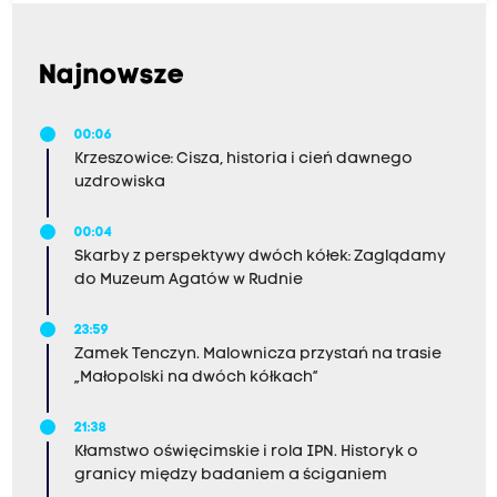
Najnowsze
00:06
Krzeszowice: Cisza, historia i cień dawnego
uzdrowiska
00:04
Skarby z perspektywy dwóch kółek: Zaglądamy
do Muzeum Agatów w Rudnie
23:59
Zamek Tenczyn. Malownicza przystań na trasie
„Małopolski na dwóch kółkach”
21:38
Kłamstwo oświęcimskie i rola IPN. Historyk o
granicy między badaniem a ściganiem