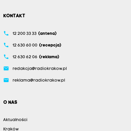
KONTAKT
phone
12 200 33 33
(antena)
phone
12 630 60 00
(recepcja)
phone
12 630 62 06
(reklama)
email
redakcja@radiokrakow.pl
email
reklama@radiokrakow.pl
O NAS
Aktualności
Kraków