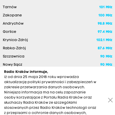
Tarnów
101 MHz
Zakopane
100 MHz
Andrychów
98.8 MHz
Gorlice
97.4 MHz
Krynica-Zdrój
102.1 MHz
Rabka-Zdrój
87.6 MHz
Szczawnica
90 MHz
Nowy Sącz
90 MHz
Radio Kraków informuje,
iż od dnia 25 maja 2018 roku wprowadza
aktualizację polityki prywatności i zabezpieczeń w
zakresie przetwarzania danych osobowych.
Niniejsza informacja ma na celu zapoznanie
osoby korzystające z Portalu Radia Kraków oraz
słuchaczy Radia Kraków ze szczegółami
stosowanych przez Radio Kraków technologii oraz
RADIO KRAKÓW SA. Aleja Juliusza Słowackiego 22, 30-007
z przepisami o ochronie danych osobowych,