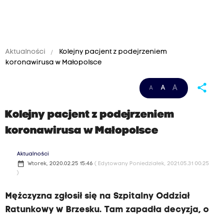
Aktualności
Kolejny pacjent z podejrzeniem
koronawirusa w Małopolsce
share
A
A
A
Kolejny pacjent z podejrzeniem
koronawirusa w Małopolsce
Aktualności
date_range
Wtorek, 2020.02.25 15:46
( Edytowany Poniedziałek, 2021.05.31 00:25
)
Mężczyzna zgłosił się na Szpitalny Oddział
Ratunkowy w Brzesku. Tam zapadła decyzja, o