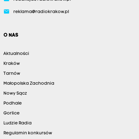
email
reklama@radiokrakow.pl
O NAS
Aktualności
Kraków
Tarnów
Małopolska Zachodnia
Nowy Sącz
Podhale
Gorlice
Ludzie Radia
Regulamin konkursów