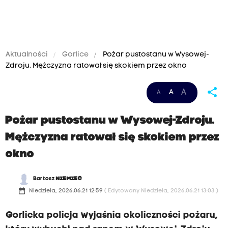
Aktualności
Gorlice
Pożar pustostanu w Wysowej-
Zdroju. Mężczyzna ratował się skokiem przez okno
share
A
A
A
Pożar pustostanu w Wysowej-Zdroju.
Mężczyzna ratował się skokiem przez
okno
Bartosz
NIEMIEC
date_range
Niedziela, 2026.06.21 12:59
( Edytowany Niedziela, 2026.06.21 13:03 )
Gorlicka policja wyjaśnia okoliczności pożaru,