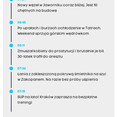
Nowy węzeł w Jaworniku coraz bliżej. Jest 10
chętnych na budowę
08:45
Po upałach i burzach ochłodzenie w Tatrach.
Weekend sprzyja górskim wędrówkom
08:11
Zmuszał kobiety do prostytucji i brutalnie je bił.
30-latek trafił do aresztu
07:36
Łania z zakleszczoną pokrywą śmietnika na szyi
w Zakopanem. Na razie bez próby uśpienia
07:15
SUP na lato! Kraków zaprasza na bezpłatne
treningi