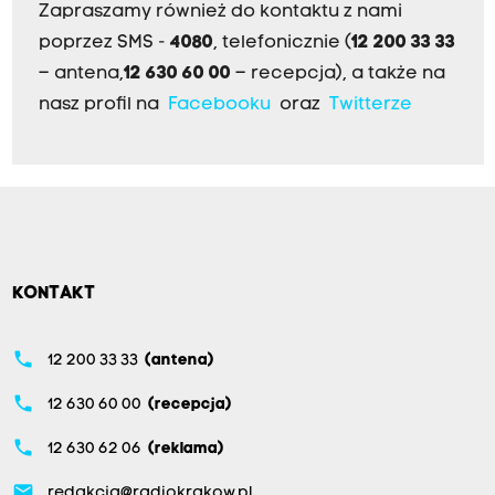
Zapraszamy również do kontaktu z nami
poprzez SMS -
4080
, telefonicznie (
12 200 33 33
– antena,
12 630 60 00
– recepcja), a także na
nasz profil na
Facebooku
oraz
Twitterze
KONTAKT
phone
12 200 33 33
(antena)
phone
12 630 60 00
(recepcja)
phone
12 630 62 06
(reklama)
email
redakcja@radiokrakow.pl