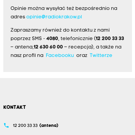
Opinie można wysyłać też bezpośrednio na
adres
opinie@radiokrakow.pl
Zapraszamy również do kontaktu z nami
poprzez SMS -
4080
, telefonicznie (
12 200 33 33
– antena,
12 630 60 00
– recepcja), a także na
nasz profil na
Facebooku
oraz
Twitterze
KONTAKT
phone
12 200 33 33
(antena)