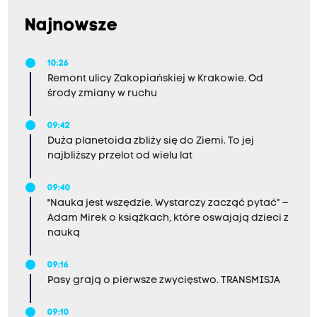
Najnowsze
10:26
Remont ulicy Zakopiańskiej w Krakowie. Od
środy zmiany w ruchu
09:42
Duża planetoida zbliży się do Ziemi. To jej
najbliższy przelot od wielu lat
09:40
"Nauka jest wszędzie. Wystarczy zacząć pytać” –
Adam Mirek o książkach, które oswajają dzieci z
nauką
09:16
Pasy grają o pierwsze zwycięstwo. TRANSMISJA
09:10