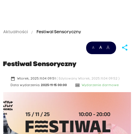
Aktualności
Festiwal Sensoryczny
share
A
A
A
Festiwal Sensoryczny
date_range
Wtorek, 2025.11.04 09:51
( Edytowany Wtorek, 2025.11.04 09:52 )
money
Data wydarzenia:
2025-11-15 00:00
Wydarzenie darmowe