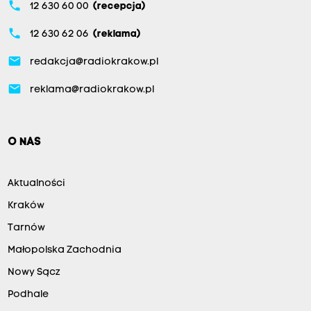
phone
12 630 60 00
(recepcja)
phone
12 630 62 06
(reklama)
email
redakcja@radiokrakow.pl
email
reklama@radiokrakow.pl
O NAS
Aktualności
Kraków
Tarnów
Małopolska Zachodnia
Nowy Sącz
Podhale