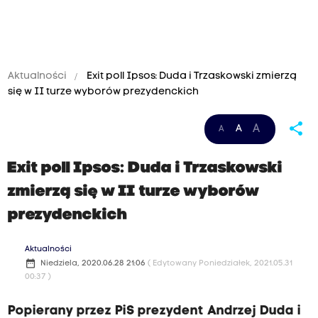
Aktualności
Exit poll Ipsos: Duda i Trzaskowski zmierzą
się w II turze wyborów prezydenckich
share
A
A
A
Exit poll Ipsos: Duda i Trzaskowski
zmierzą się w II turze wyborów
prezydenckich
Aktualności
date_range
Niedziela, 2020.06.28 21:06
( Edytowany Poniedziałek, 2021.05.31
00:37 )
Popierany przez PiS prezydent Andrzej Duda i