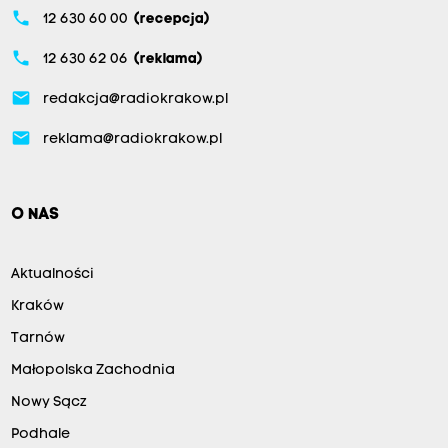
phone
12 630 60 00
(recepcja)
phone
12 630 62 06
(reklama)
email
redakcja@radiokrakow.pl
email
reklama@radiokrakow.pl
O NAS
Aktualności
Kraków
Tarnów
Małopolska Zachodnia
Nowy Sącz
Podhale