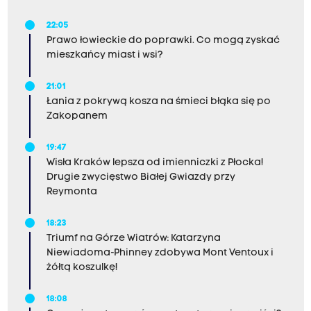
22:05
Prawo łowieckie do poprawki. Co mogą zyskać
mieszkańcy miast i wsi?
21:01
Łania z pokrywą kosza na śmieci błąka się po
Zakopanem
19:47
Wisła Kraków lepsza od imienniczki z Płocka!
Drugie zwycięstwo Białej Gwiazdy przy
Reymonta
18:23
Triumf na Górze Wiatrów: Katarzyna
Niewiadoma-Phinney zdobywa Mont Ventoux i
żółtą koszulkę!
18:08