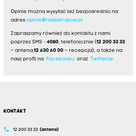
Opinie można wysyłać też bezpośrednio na
adres
opinie@radiokrakow.pl
Zapraszamy również do kontaktu z nami
poprzez SMS -
4080
, telefonicznie (
12 200 33 33
– antena,
12 630 60 00
– recepcja), a także na
nasz profil na
Facebooku
oraz
Twitterze
KONTAKT
phone
12 200 33 33
(antena)