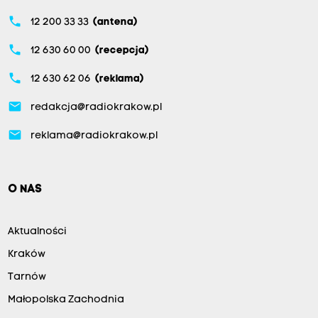
phone
12 200 33 33
(antena)
phone
12 630 60 00
(recepcja)
phone
12 630 62 06
(reklama)
email
redakcja@radiokrakow.pl
email
reklama@radiokrakow.pl
O NAS
Aktualności
Kraków
Tarnów
Małopolska Zachodnia