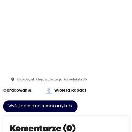
place
Kraków, ul. Księdza Jerzego Popiełuszki 36
Opracowanie:
Wioleta Rapacz
Wyślij opinię na temat artykułu
Komentarze (0)