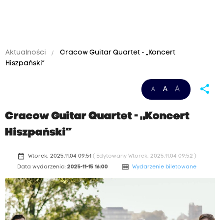
Aktualności
Cracow Guitar Quartet - „Koncert
Hiszpański”
share
A
A
A
Cracow Guitar Quartet - „Koncert
Hiszpański”
date_range
Wtorek, 2025.11.04 09:51
( Edytowany Wtorek, 2025.11.04 09:52 )
money
Data wydarzenia:
2025-11-15 16:00
Wydarzenie biletowane