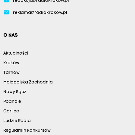
email
redakcja@radiokrakow.pl
email
reklama@radiokrakow.pl
O NAS
Aktualności
Kraków
Tarnów
Małopolska Zachodnia
Nowy Sącz
Podhale
Gorlice
Ludzie Radia
Regulamin konkursów