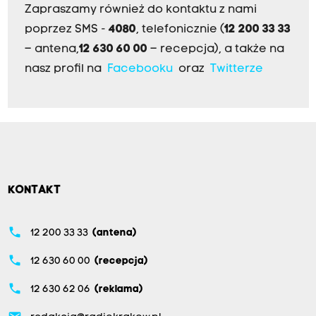
Zapraszamy również do kontaktu z nami
poprzez SMS -
4080
, telefonicznie (
12 200 33 33
– antena,
12 630 60 00
– recepcja), a także na
nasz profil na
Facebooku
oraz
Twitterze
KONTAKT
phone
12 200 33 33
(antena)
phone
12 630 60 00
(recepcja)
phone
12 630 62 06
(reklama)