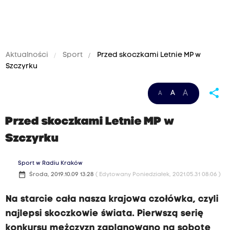
Aktualności
Sport
Przed skoczkami Letnie MP w
Szczyrku
share
A
A
A
Przed skoczkami Letnie MP w
Szczyrku
Sport w Radiu Kraków
date_range
Środa, 2019.10.09 13:28
( Edytowany Poniedziałek, 2021.05.31 08:06 )
Na starcie cała nasza krajowa czołówka, czyli
najlepsi skoczkowie świata. Pierwszą serię
konkursu mężczyzn zaplanowano na sobotę