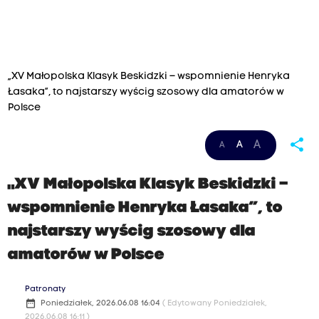
„XV Małopolska Klasyk Beskidzki – wspomnienie Henryka
Łasaka”, to najstarszy wyścig szosowy dla amatorów w
Polsce
share
A
A
A
„XV Małopolska Klasyk Beskidzki –
wspomnienie Henryka Łasaka”, to
najstarszy wyścig szosowy dla
amatorów w Polsce
Patronaty
date_range
Poniedziałek, 2026.06.08 16:04
( Edytowany Poniedziałek,
2026.06.08 16:11 )