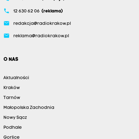
phone
12 630 62 06
(reklama)
email
redakcja@radiokrakow.pl
email
reklama@radiokrakow.pl
O NAS
Aktualności
Kraków
Tarnów
Małopolska Zachodnia
Nowy Sącz
Podhale
Gorlice