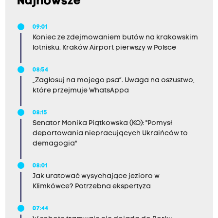
Najnowsze
09:01
Koniec ze zdejmowaniem butów na krakowskim
lotnisku. Kraków Airport pierwszy w Polsce
08:54
„Zagłosuj na mojego psa”. Uwaga na oszustwo,
które przejmuje WhatsAppa
08:15
Senator Monika Piątkowska (KO): "Pomysł
deportowania niepracujących Ukraińców to
demagogia"
08:01
Jak uratować wysychające jezioro w
Klimkówce? Potrzebna ekspertyza
07:44