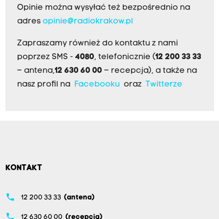
Opinie można wysyłać też bezpośrednio na
adres
opinie@radiokrakow.pl
Zapraszamy również do kontaktu z nami
poprzez SMS -
4080
, telefonicznie (
12 200 33 33
– antena,
12 630 60 00
– recepcja), a także na
nasz profil na
Facebooku
oraz
Twitterze
KONTAKT
phone
12 200 33 33
(antena)
phone
12 630 60 00
(recepcja)