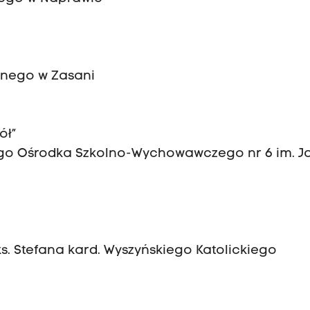
lnego w Zasani
ół”
go Ośrodka Szkolno-Wychowawczego nr 6 im. J
s. Stefana kard. Wyszyńskiego Katolickiego
u