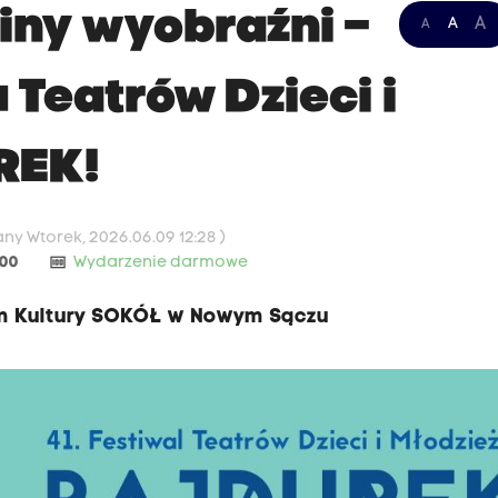
iny wyobraźni –
A
A
A
u Teatrów Dzieci i
REK!
ny Wtorek, 2026.06.09 12:28 )
money
:00
Wydarzenie darmowe
rum Kultury SOKÓŁ w Nowym Sączu