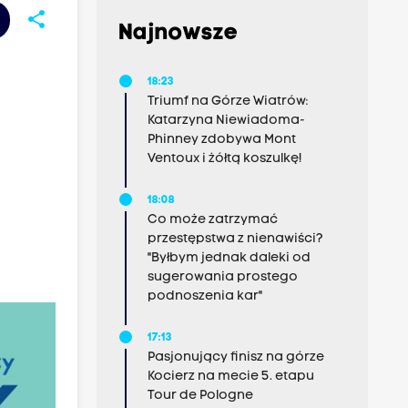
share
Najnowsze
18:23
Triumf na Górze Wiatrów:
Katarzyna Niewiadoma-
Phinney zdobywa Mont
Ventoux i żółtą koszulkę!
18:08
Co może zatrzymać
przestępstwa z nienawiści?
"Byłbym jednak daleki od
sugerowania prostego
podnoszenia kar"
17:13
Pasjonujący finisz na górze
Kocierz na mecie 5. etapu
Tour de Pologne