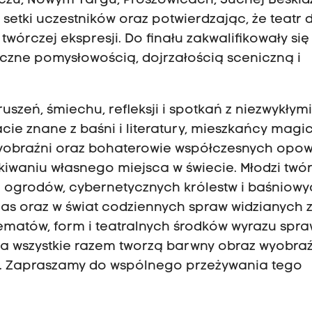
zu, Nowym Targu, Proszowicach, Suchej Beskidz
setki uczestników oraz potwierdzając, że teatr dz
wórczej ekspresji. Do finału zakwalifikowały się
tyczne pomysłowością, dojrzałością sceniczną i
uszeń, śmiechu, refleksji i spotkań z niezwykłym
cie znane z baśni i literatury, mieszkańcy magi
 wyobraźni oraz bohaterowie współczesnych opow
ukiwaniu własnego miejsca w świecie. Młodzi twó
ogrodów, cybernetycznych królestw i baśniowy
klas oraz w świat codziennych spraw widzianych 
matów, form i teatralnych środków wyrazu spraw
, a wszystkie razem tworzą barwny obraz wyobraź
ia. Zapraszamy do wspólnego przeżywania tego