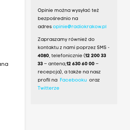
Opinie można wysyłać też
bezpośrednio na
adres
opinie@radiokrakow.pl
Zapraszamy również do
kontaktu z nami poprzez SMS -
4080
, telefonicznie (
12 200 33
ana
33
– antena,
12 630 60 00
–
recepcja), a także na nasz
profil na
Facebooku
oraz
Twitterze