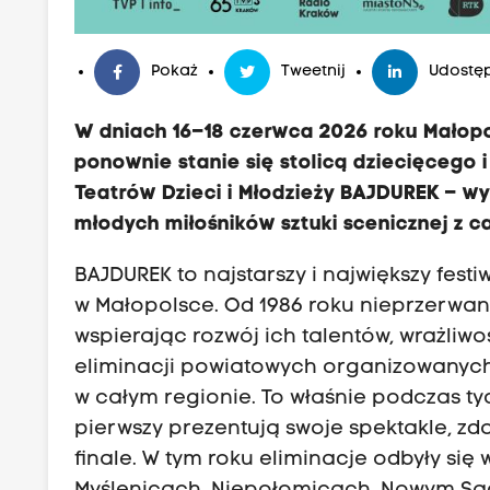
Pokaż
Tweetnij
Udostęp
W dniach 16–18 czerwca 2026 roku Mało
ponownie stanie się stolicą dziecięcego i
Teatrów Dzieci i Młodzieży BAJDUREK – w
młodych miłośników sztuki scenicznej z ca
BAJDUREK to najstarszy i największy fest
w Małopolsce. Od 1986 roku nieprzerwani
wspierając rozwój ich talentów, wrażliw
eliminacji powiatowych organizowanych 
w całym regionie. To właśnie podczas ty
pierwszy prezentują swoje spektakle, zd
finale. W tym roku eliminacje odbyły się