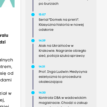
po burzach
15:07
Serial "Domek na prerii".
Klasyczna historia w nowej
odsłonie
walu
14:39
dzi
Atak na Ukraińców w
Krakowie. Nagranie obiegło
sieć, policja szuka sprawcy
alnych
atrem,
14:31
Prof. Inga Ludwin: Medycyna
się od
estetyczna to procedura
ądami
okaleczająca
iał w
14:30
Kontrola CBA w wadowickim
ej,
magistracie. Chodzi o zakup