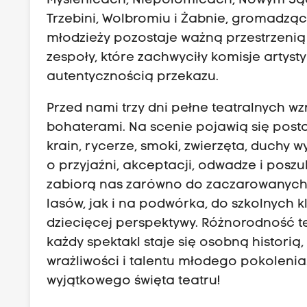
Myślenicach, Niepołomicach, Nowym Sąc
Trzebini, Wolbromiu i Żabnie, gromadząc 
młodzieży pozostaje ważną przestrzenią t
zespoły, które zachwyciły komisje artys
autentycznością przekazu.
Przed nami trzy dni pełne teatralnych wzr
bohaterami. Na scenie pojawią się posta
krain, rycerze, smoki, zwierzęta, duchy
o przyjaźni, akceptacji, odwadze i posz
zabiorą nas zarówno do zaczarowanych 
lasów, jak i na podwórka, do szkolnych 
dziecięcej perspektywy. Różnorodność te
każdy spektakl staje się osobną historią
wrażliwości i talentu młodego pokolen
wyjątkowego święta teatru!