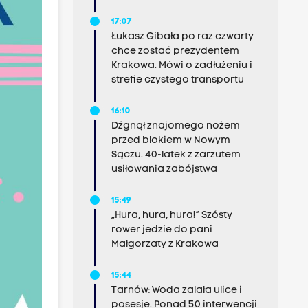
17:07
Łukasz Gibała po raz czwarty
chce zostać prezydentem
Krakowa. Mówi o zadłużeniu i
strefie czystego transportu
16:10
Dźgnął znajomego nożem
przed blokiem w Nowym
Sączu. 40-latek z zarzutem
usiłowania zabójstwa
15:49
„Hura, hura, hura!” Szósty
rower jedzie do pani
Małgorzaty z Krakowa
15:44
Tarnów: Woda zalała ulice i
posesje. Ponad 50 interwencji