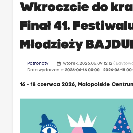
Wkroczcie do kra
Finał 41. Festiwal
Młodzieży BAJDU
date_range
Patronaty
Wtorek, 2026.06.09 12:12
( Edytowa
Data wydarzenia:
2026-06-16 00:00
-
2026-06-18 00
16 - 18 czerwca 2026, Małopolskie Cent