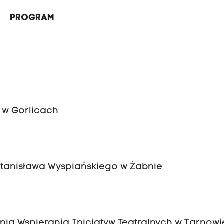
PROGRAM
 w Gorlicach
Stanisława Wyspiańskiego w Żabnie
nia Wspierania Inicjatyw Teatralnych w Tarnowi