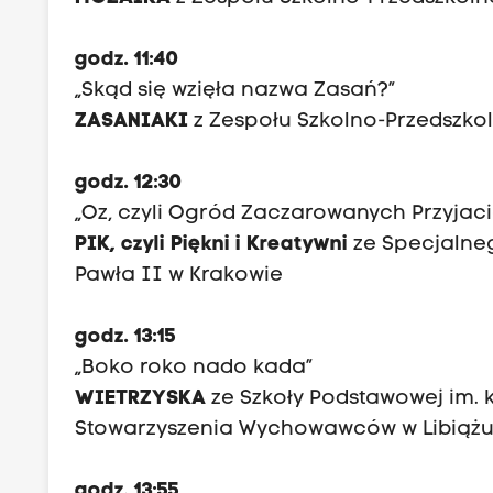
godz. 11:40
„Skąd się wzięła nazwa Zasań?”
ZASANIAKI
z Zespołu Szkolno-Przedszko
godz. 12:30
„Oz, czyli Ogród Zaczarowanych Przyjaci
PIK, czyli Piękni i Kreatywni
ze Specjalne
Pawła II w Krakowie
godz. 13:15
„Boko roko nado kada”
WIETRZYSKA
ze Szkoły Podstawowej im. k
Stowarzyszenia Wychowawców w Libiąż
godz. 13:55