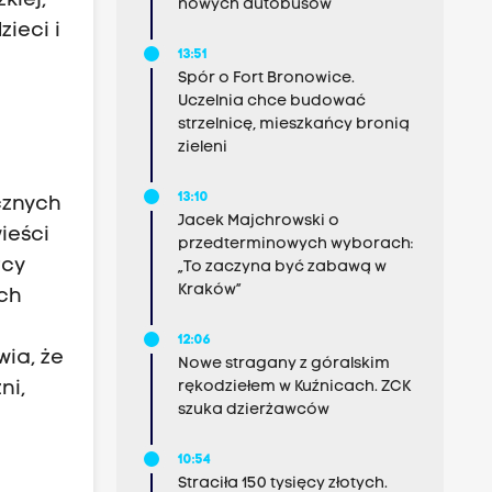
kiej,
nowych autobusów
ieci i
13:51
Spór o Fort Bronowice.
Uczelnia chce budować
strzelnicę, mieszkańcy bronią
zieleni
i
13:10
cznych
Jacek Majchrowski o
ieści
przedterminowych wyborach:
rcy
„To zaczyna być zabawą w
Kraków”
ch
z
12:06
ia, że
Nowe stragany z góralskim
ni,
rękodziełem w Kuźnicach. ZCK
szuka dzierżawców
10:54
Straciła 150 tysięcy złotych.