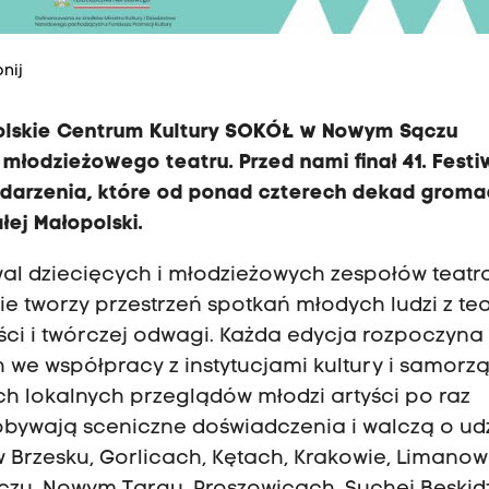
nij
polskie Centrum Kultury SOKÓŁ w Nowym Sączu
 młodzieżowego teatru. Przed nami finał 41. Festi
ydarzenia, które od ponad czterech dekad groma
łej Małopolski.
iwal dziecięcych i młodzieżowych zespołów teatr
e tworzy przestrzeń spotkań młodych ludzi z te
ości i twórczej odwagi. Każda edycja rozpoczyna 
we współpracy z instytucjami kultury i samorz
ch lokalnych przeglądów młodzi artyści po raz
obywają sceniczne doświadczenia i walczą o udz
 w Brzesku, Gorlicach, Kętach, Krakowie, Limanow