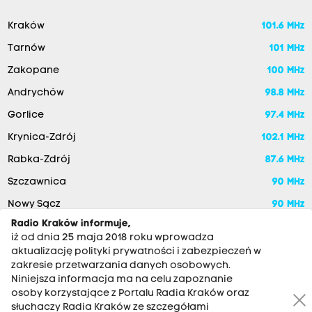
Kraków
101.6 MHz
Tarnów
101 MHz
Zakopane
100 MHz
Andrychów
98.8 MHz
Gorlice
97.4 MHz
Krynica-Zdrój
102.1 MHz
Rabka-Zdrój
87.6 MHz
Szczawnica
90 MHz
Nowy Sącz
90 MHz
Radio Kraków informuje,
iż od dnia 25 maja 2018 roku wprowadza
aktualizację polityki prywatności i zabezpieczeń w
zakresie przetwarzania danych osobowych.
Niniejsza informacja ma na celu zapoznanie
osoby korzystające z Portalu Radia Kraków oraz
słuchaczy Radia Kraków ze szczegółami