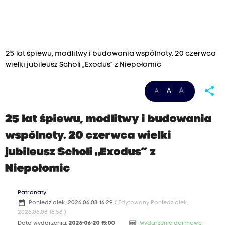
25 lat śpiewu, modlitwy i budowania wspólnoty. 20 czerwca
wielki jubileusz Scholi „Exodus” z Niepołomic
share
A
A
A
25 lat śpiewu, modlitwy i budowania
wspólnoty. 20 czerwca wielki
jubileusz Scholi „Exodus” z
Niepołomic
Patronaty
date_range
Poniedziałek, 2026.06.08 16:29
( Edytowany Poniedziałek,
2026.06.08 16:58 )
money
Data wydarzenia:
2026-06-20 15:00
Wydarzenie darmowe