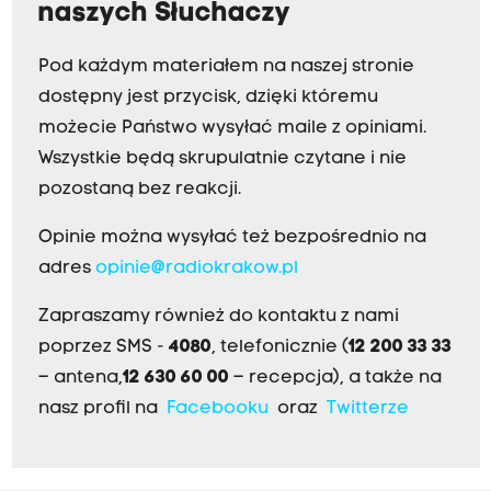
naszych Słuchaczy
Pod każdym materiałem na naszej stronie
dostępny jest przycisk, dzięki któremu
możecie Państwo wysyłać maile z opiniami.
Wszystkie będą skrupulatnie czytane i nie
pozostaną bez reakcji.
Opinie można wysyłać też bezpośrednio na
adres
opinie@radiokrakow.pl
Zapraszamy również do kontaktu z nami
poprzez SMS -
4080
, telefonicznie (
12 200 33 33
– antena,
12 630 60 00
– recepcja), a także na
nasz profil na
Facebooku
oraz
Twitterze