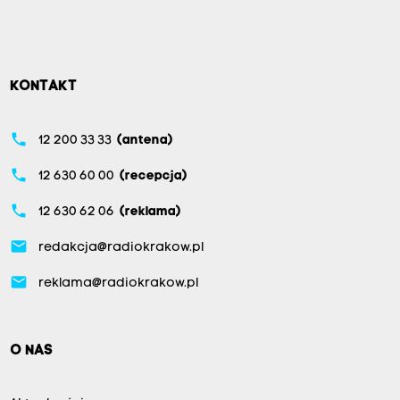
KONTAKT
phone
12 200 33 33
(antena)
phone
12 630 60 00
(recepcja)
phone
12 630 62 06
(reklama)
email
redakcja@radiokrakow.pl
email
reklama@radiokrakow.pl
O NAS