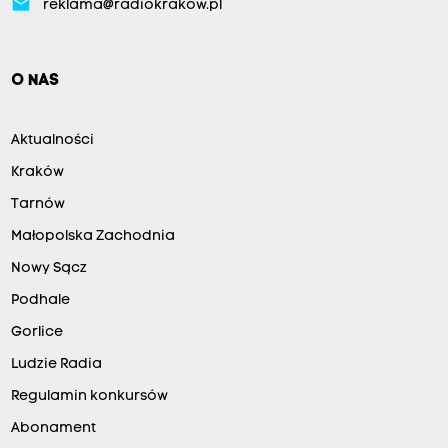
email
reklama@radiokrakow.pl
O NAS
Aktualności
Kraków
Tarnów
Małopolska Zachodnia
Nowy Sącz
Podhale
Gorlice
Ludzie Radia
Regulamin konkursów
Abonament