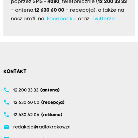
poprzez SMS -
4080
, telefonicznie (
12 200 33 33
– antena,
12 630 60 00
– recepcja), a także na
nasz profil na
Facebooku
oraz
Twitterze
KONTAKT
phone
12 200 33 33
(antena)
phone
12 630 60 00
(recepcja)
phone
12 630 62 06
(reklama)
email
redakcja@radiokrakow.pl