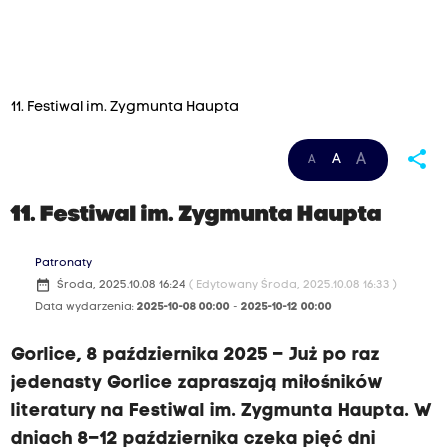
11. Festiwal im. Zygmunta Haupta
share
A
A
A
11. Festiwal im. Zygmunta Haupta
Patronaty
date_range
Środa, 2025.10.08 16:24
( Edytowany Środa, 2025.10.08 16:33 )
Data wydarzenia:
2025-10-08 00:00
-
2025-10-12 00:00
Gorlice, 8 października 2025 – Już po raz
jedenasty Gorlice zapraszają miłośników
literatury na Festiwal im. Zygmunta Haupta. W
dniach 8–12 października czeka pięć dni