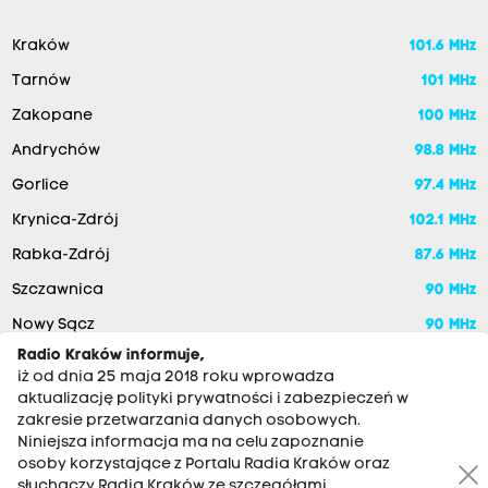
Kraków
101.6 MHz
Tarnów
101 MHz
Zakopane
100 MHz
Andrychów
98.8 MHz
Gorlice
97.4 MHz
Krynica-Zdrój
102.1 MHz
Rabka-Zdrój
87.6 MHz
Szczawnica
90 MHz
Nowy Sącz
90 MHz
Radio Kraków informuje,
iż od dnia 25 maja 2018 roku wprowadza
aktualizację polityki prywatności i zabezpieczeń w
zakresie przetwarzania danych osobowych.
Niniejsza informacja ma na celu zapoznanie
osoby korzystające z Portalu Radia Kraków oraz
słuchaczy Radia Kraków ze szczegółami