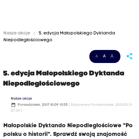
Nasze akcje
5. edycja Małopolskiego Dyktanda
Niepodległościowego
share
A
A
A
5. edycja Małopolskiego Dyktanda
Niepodległościowego
Nasze akcje
date_range
Poniedziałek, 2017.10.09 13:55
( Edytowany Poniedziałek, 2021.05.31
07:39 )
Małopolskie Dyktando Niepodległościowe "Po
polsku o historii". Sprawdź swoją znajomość