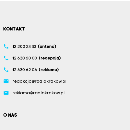
KONTAKT
phone
12 200 33 33
(antena)
phone
12 630 60 00
(recepcja)
phone
12 630 62 06
(reklama)
email
redakcja@radiokrakow.pl
email
reklama@radiokrakow.pl
O NAS