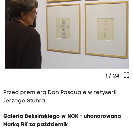
crop_free
1
/ 24
Przed premierą Don Pasquale w reżyserii
Jerzego Stuhra
Galeria Beksińskiego w NCK - uhonorowana
Marką RK za październik