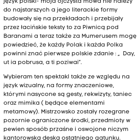
język polski- moja ojczysta mowa nie należy
do najstarszych a jego literackie formy
budowały się na przekładach i przebijały
przez łacińskie teksty to za Piwnicą pod
Baranami a teraz także za Mumerusem mogę
powiedzieć, że każdy Polak i każda Polka
powinni znać pierwsze polskie zdanie : „ Day,
ut ia pobrusa, a ti poziwai”.
Wybieram ten spektakl także ze względu na
język wizualny, na formy znaczeniowe,
którymi nasycone są gesty, rekwizyty, taniec
oraz mimika ( będące elementami
metamowy). Mistrzowsko zostały rozegrane
pozornie ograniczone środki, przedmioty w
pewien sposób przaśne i oswojone niczym
kantorowska deska ostatniego gatunku.