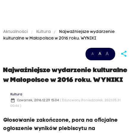
Aktualności
Kultura
Najważniejsze wydarzenie
kulturalne w Małopolsce w 2016 roku. WYNIKI
share
A
A
A
Najważniejsze wydarzenie kulturalne
w Małopolsce w 2016 roku. WYNIKI
Kultura
date_range
Czwartek, 2016.12.29 15:04
( Edytowany Poniedziałek, 2021.05.31
00:46 )
Głosowanie zakończone, pora na oficjalne
ogłoszenie wyników plebiscytu na