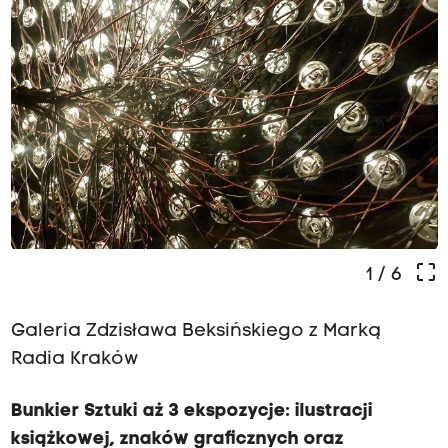
crop_free
1
/ 6
Galeria Zdzisława Beksińskiego z Marką
Radia Kraków
Bunkier Sztuki aż 3 ekspozycje: ilustracji
książkowej, znaków graficznych oraz