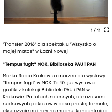
crop_free
1
/ 11
"Transfer 2016" dla spektaklu "Wszystko o
mojej matce" w Łaźni Nowej
"Tempus fugit" MCK, Biblioteka PAU i PAN
Marka Radia Kraków za marzec dla wystawy
"Tempus fugit" w MCK. To 10. już wystawa
grafiki z kolekcji Biblioteki PAU i PAN w
Krakowie. Po latach solennych, ale czasami
nudnawych pokazów w dość prostej formule,
ekspozycje nabrały rozmachu, koncentrując