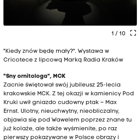
crop_free
1
/ 10
"Kiedy znów będę mały?". Wystawa w
Cricotece z lipcową Marką Radia Kraków
"Sny ornitologa", MCK
Zacnie świętował swój jubileusz 25-lecia
krakowskie MCK. Z tej okazji w kamienicy Pod
Kruki uwił gniazdo cudowny ptak – Max
Ernst. Ulotny, nieuchwytny, nieobliczalny,
objawia się pod Wawelem poprzez znane tu
już kolaże, ale także wyśmienite, po raz
pierwszy pokazywane w Polsce obrazy i