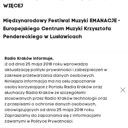
WIĘCEJ
Międzynarodowy Festiwal Muzyki EMANACJE -
Europejskiego Centrum Muzyki Krzysztofa
Pendereckiego w Lusławicach
Radio Kraków informuje,
W czasie dwóch letnich miesięcy w
iż od dnia 25 maja 2018 roku wprowadza
aktualizację polityki prywatności i zabezpieczeń w
dwudziestu atrakcyjnych miejscowościach
zakresie przetwarzania danych osobowych.
regionu a także po raz pierwszy i
Niniejsza informacja ma na celu zapoznanie
Podkarpacia odbyło się aż 40 koncertów
osoby korzystające z Portalu Radia Kraków oraz
słuchaczy Radia Kraków ze szczegółami
kameralnych, symfonicznych, chóralnych, a
stosowanych przez Radio Kraków technologii oraz
także jazzowych w wykonaniu zarówno
z przepisami o ochronie danych osobowych,
obowiązujących od dnia 25 maja 2018 roku.
uznanych gwiazd polskich i światowych scen
Zapraszamy do zapoznania się z informacjami
jak i młodych, szczególnie uzdolnionych
zawartymi w Polityce Prywatności.
artystów.
W koncertach uczestniczyło ok. 10