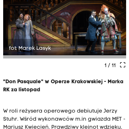
fot: Marek Lasyk
crop_free
1
/ 11
"Don Pasquale" w Operze Krakowskiej - Marka
RK za listopad
W roli reżysera operowego debiutuje Jerzy
Stuhr. Wśród wykonawców m.in gwiazda MET -
Mariusz Kwiecień. Prawdziwy klejnot wdzięku,