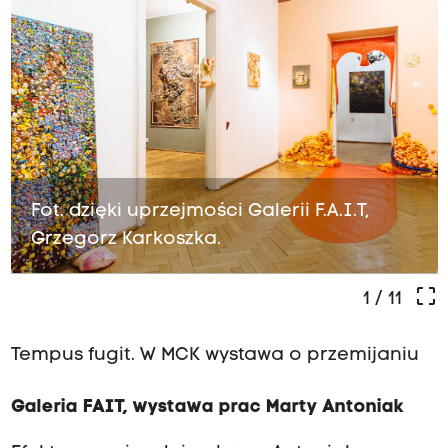
Fot. dzięki uprzejmości Galerii F.A.I.T,
Grzegorz Karkoszka.
crop_free
1
/ 11
Tempus fugit. W MCK wystawa o przemijaniu
Galeria FAIT, wystawa prac Marty Antoniak