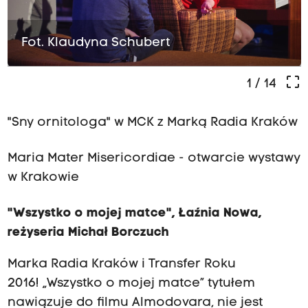
Fot. Klaudyna Schubert
crop_free
1
/ 14
"Sny ornitologa" w MCK z Marką Radia Kraków
Maria Mater Misericordiae - otwarcie wystawy
w Krakowie
"Wszystko o mojej matce", Łaźnia Nowa,
reżyseria Michał Borczuch
Marka Radia Kraków i Transfer Roku
2016! „Wszystko o mojej matce” tytułem
nawiązuje do filmu Almodovara, nie jest