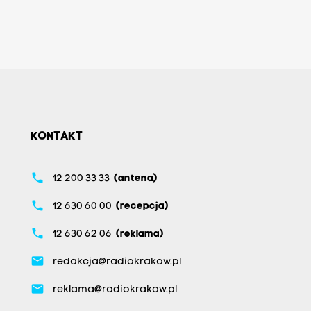
KONTAKT
phone
12 200 33 33
(antena)
phone
12 630 60 00
(recepcja)
phone
12 630 62 06
(reklama)
email
redakcja@radiokrakow.pl
email
reklama@radiokrakow.pl