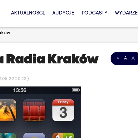
AKTUALNOŚCI
AUDYCJE
PODCASTY
WYDARZE
raków
a Radia Kraków
A
A
A
.05.29 20:23 )