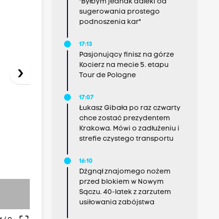
"Byłbym jednak daleki od
sugerowania prostego
podnoszenia kar"
17:13
Pasjonujący finisz na górze
Kocierz na mecie 5. etapu
›
Tour de Pologne
17:07
Łukasz Gibała po raz czwarty
chce zostać prezydentem
Krakowa. Mówi o zadłużeniu i
strefie czystego transportu
16:10
Dźgnął znajomego nożem
przed blokiem w Nowym
Sączu. 40-latek z zarzutem
-
usiłowania zabójstwa