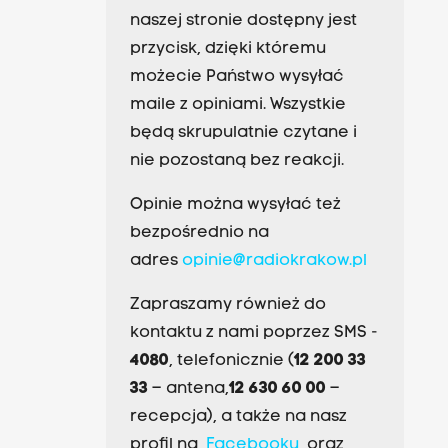
naszej stronie dostępny jest
przycisk, dzięki któremu
możecie Państwo wysyłać
maile z opiniami. Wszystkie
będą skrupulatnie czytane i
nie pozostaną bez reakcji.
Opinie można wysyłać też
bezpośrednio na
adres
opinie@radiokrakow.pl
Zapraszamy również do
kontaktu z nami poprzez SMS -
4080
, telefonicznie (
12 200 33
33
– antena,
12 630 60 00
–
recepcja), a także na nasz
profil na
Facebooku
oraz