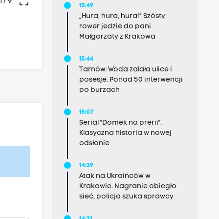
crop_free
1
/ 9
15:49
„Hura, hura, hura!” Szósty
rower jedzie do pani
Małgorzaty z Krakowa
15:44
Tarnów: Woda zalała ulice i
posesje. Ponad 50 interwencji
po burzach
15:07
Serial "Domek na prerii".
Klasyczna historia w nowej
odsłonie
14:39
Atak na Ukraińców w
Krakowie. Nagranie obiegło
sieć, policja szuka sprawcy