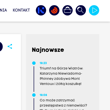
NIA
KONTAKT
share
Najnowsze
18:23
Triumf na Górze Wiatrów:
Katarzyna Niewiadoma-
Phinney zdobywa Mont
Ventoux i żółtą koszulkę!
18:08
Co może zatrzymać
przestępstwa z nienawiści?