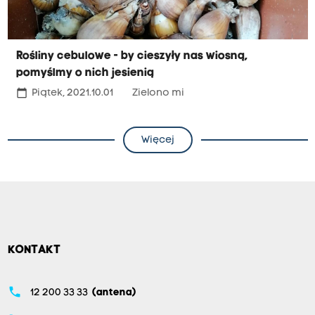
Rośliny cebulowe - by cieszyły nas wiosną,
pomyślmy o nich jesienią
calendar_today
Piątek, 2021.10.01
Zielono mi
Więcej
KONTAKT
phone
12 200 33 33
(antena)