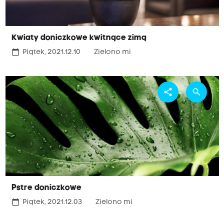
Kwiaty doniczkowe kwitnące zimą
calendar_today
Piątek, 2021.12.10
Zielono mi
share
search
Pstre doniczkowe
calendar_today
Piątek, 2021.12.03
Zielono mi