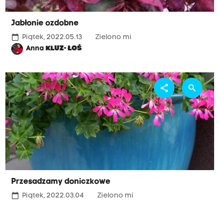
Jabłonie ozdobne
calendar_today
Piątek, 2022.05.13
Zielono mi
Anna
KLUZ- ŁOŚ
share
search
Przesadzamy doniczkowe
calendar_today
Piątek, 2022.03.04
Zielono mi