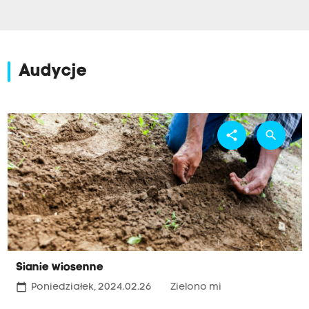
Audycje
share
search
Sianie wiosenne
calendar_today
Poniedziałek, 2024.02.26
Zielono mi