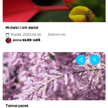
Mrówki i ich świat
calendar_today
Piątek, 2023.06.30
Zielono mi
Anna
KLUZ- ŁOŚ
share
search
Tamaryszek