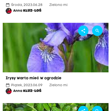
calendar_today
Środa, 2023.06.28
Zielono mi
Anna
KLUZ- ŁOŚ
share
search
Irysy warto mieć w ogrodzie
calendar_today
Piątek, 2023.06.09
Zielono mi
Anna
KLUZ- ŁOŚ