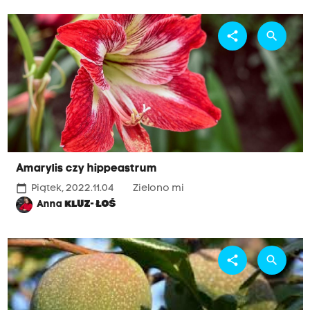
share
search
Amarylis czy hippeastrum
calendar_today
Piątek, 2022.11.04
Zielono mi
Anna
KLUZ- ŁOŚ
share
search