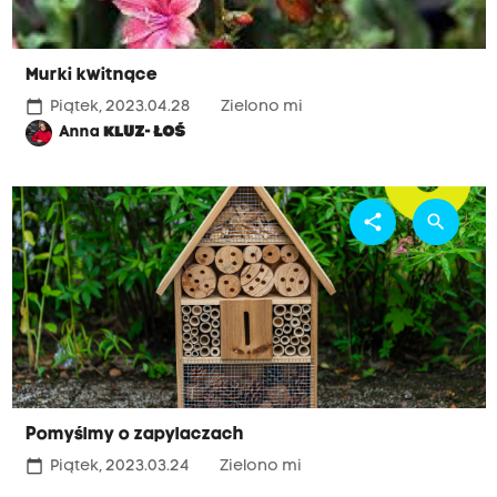
Murki kwitnące
calendar_today
Piątek, 2023.04.28
Zielono mi
Anna
KLUZ- ŁOŚ
share
search
Pomyślmy o zapylaczach
calendar_today
Piątek, 2023.03.24
Zielono mi