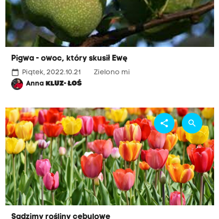
Pigwa - owoc, który skusił Ewę
calendar_today
Piątek, 2022.10.21
Zielono mi
Anna
KLUZ- ŁOŚ
share
search
Sadzimy rośliny cebulowe