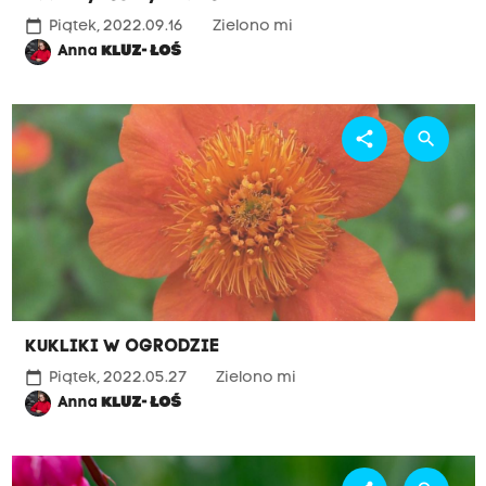
calendar_today
Piątek, 2022.09.16
Zielono mi
Anna
KLUZ- ŁOŚ
share
search
KUKLIKI W OGRODZIE
calendar_today
Piątek, 2022.05.27
Zielono mi
Anna
KLUZ- ŁOŚ