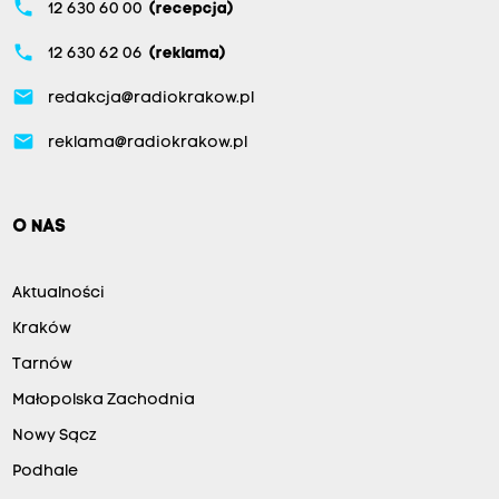
phone
12 630 60 00
(recepcja)
phone
12 630 62 06
(reklama)
email
redakcja@radiokrakow.pl
email
reklama@radiokrakow.pl
O NAS
Aktualności
Kraków
Tarnów
Małopolska Zachodnia
Nowy Sącz
Podhale