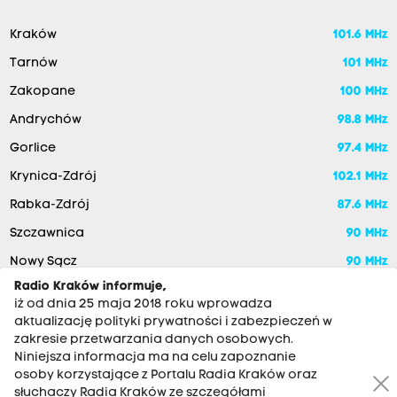
Kraków
101.6 MHz
Tarnów
101 MHz
Zakopane
100 MHz
Andrychów
98.8 MHz
Gorlice
97.4 MHz
Krynica-Zdrój
102.1 MHz
Rabka-Zdrój
87.6 MHz
Szczawnica
90 MHz
Nowy Sącz
90 MHz
Radio Kraków informuje,
iż od dnia 25 maja 2018 roku wprowadza
aktualizację polityki prywatności i zabezpieczeń w
zakresie przetwarzania danych osobowych.
Niniejsza informacja ma na celu zapoznanie
osoby korzystające z Portalu Radia Kraków oraz
słuchaczy Radia Kraków ze szczegółami