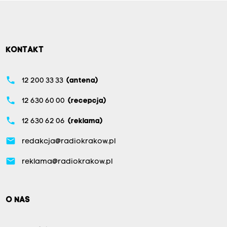
KONTAKT
phone
12 200 33 33
(antena)
phone
12 630 60 00
(recepcja)
phone
12 630 62 06
(reklama)
email
redakcja@radiokrakow.pl
email
reklama@radiokrakow.pl
O NAS