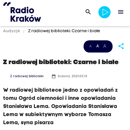
search
menu
Audycje
Z radiowej biblioteki: Czarne i białe
share
A
A
A
Z radiowej biblioteki: Czarne i białe
date_range
Z radiowej biblioteki
Sobota, 2021.03.13
W radiowej bibliotece jedno z opowiadań z
tomu Ogród ciemności i inne opowiadania
Stanisława Lema. Opowiadania Stanisława
Lema w subiektywnym wyborze Tomasza
Lema, syna pisarza