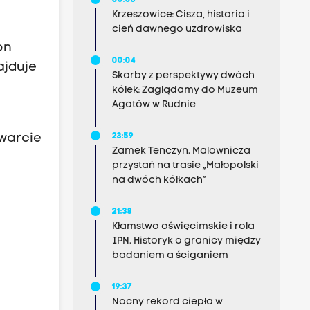
00:06
Krzeszowice: Cisza, historia i
cień dawnego uzdrowiska
on
00:04
ajduje
Skarby z perspektywy dwóch
kółek: Zaglądamy do Muzeum
Agatów w Rudnie
twarcie
23:59
Zamek Tenczyn. Malownicza
przystań na trasie „Małopolski
na dwóch kółkach”
21:38
Kłamstwo oświęcimskie i rola
IPN. Historyk o granicy między
badaniem a ściganiem
19:37
Nocny rekord ciepła w