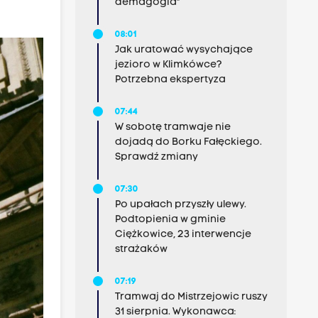
demagogia"
08:01
Jak uratować wysychające
jezioro w Klimkówce?
Potrzebna ekspertyza
07:44
W sobotę tramwaje nie
dojadą do Borku Fałęckiego.
Sprawdź zmiany
07:30
Po upałach przyszły ulewy.
Podtopienia w gminie
Ciężkowice, 23 interwencje
strażaków
07:19
Tramwaj do Mistrzejowic ruszy
31 sierpnia. Wykonawca: