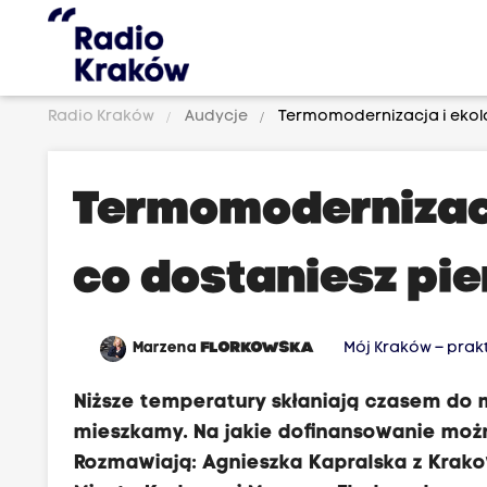
Radio Kraków
Audycje
Termomodernizacja i ekolo
Termomodernizacj
co dostaniesz pi
Marzena
FLORKOWSKA
Mój Kraków – pra
Niższe temperatury skłaniają czasem do 
mieszkamy. Na jakie dofinansowanie można
Rozmawiają: Agnieszka Kapralska z Kra