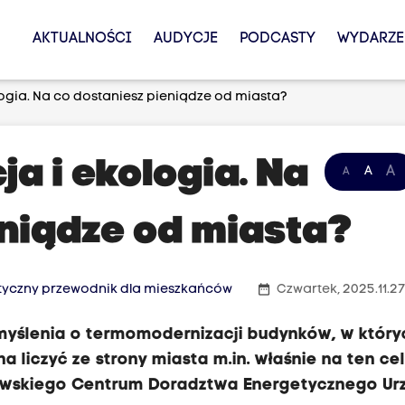
AKTUALNOŚCI
AUDYCJE
PODCASTY
WYDARZE
gia. Na co dostaniesz pieniądze od miasta?
a i ekologia. Na
A
A
A
eniądze od miasta?
date_range
ktyczny przewodnik dla mieszkańców
Czwartek, 2025.11.2
myślenia o termomodernizacji budynków, w który
 liczyć ze strony miasta m.in. właśnie na ten ce
kowskiego Centrum Doradztwa Energetycznego Ur