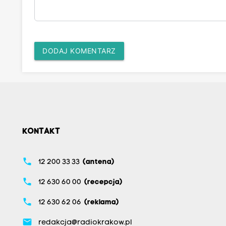
DODAJ KOMENTARZ
KONTAKT
phone
12 200 33 33
(antena)
phone
12 630 60 00
(recepcja)
phone
12 630 62 06
(reklama)
email
redakcja@radiokrakow.pl