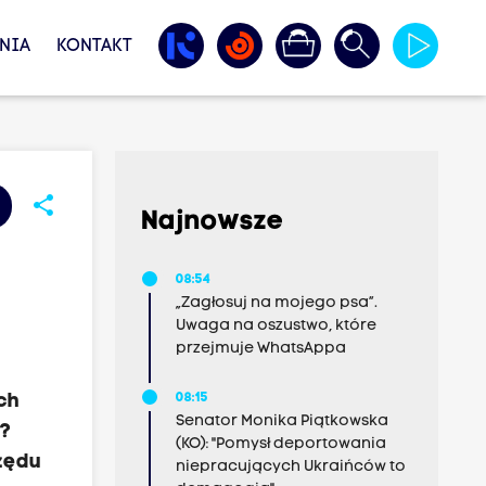
NIA
KONTAKT
share
Najnowsze
08:54
„Zagłosuj na mojego psa”.
Uwaga na oszustwo, które
7
przejmuje WhatsAppa
ch
08:15
Senator Monika Piątkowska
l?
(KO): "Pomysł deportowania
zędu
niepracujących Ukraińców to