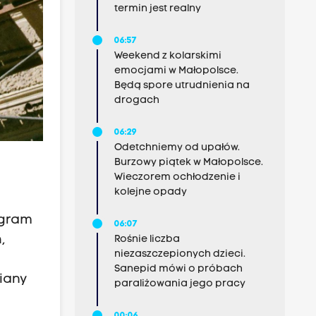
termin jest realny
06:57
Weekend z kolarskimi
emocjami w Małopolsce.
Będą spore utrudnienia na
drogach
06:29
Odetchniemy od upałów.
Burzowy piątek w Małopolsce.
Wieczorem ochłodzenie i
kolejne opady
ogram
06:07
,
Rośnie liczba
niezaszczepionych dzieci.
Sanepid mówi o próbach
iany
paraliżowania jego pracy