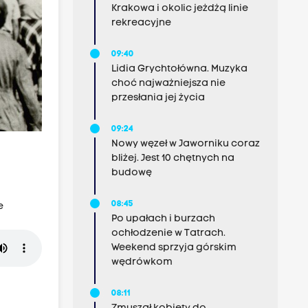
Krakowa i okolic jeżdżą linie
rekreacyjne
09:40
Lidia Grychtołówna. Muzyka
choć najważniejsza nie
przesłania jej życia
09:24
Nowy węzeł w Jaworniku coraz
bliżej. Jest 10 chętnych na
budowę
08:45
e
Po upałach i burzach
ochłodzenie w Tatrach.
Weekend sprzyja górskim
wędrówkom
08:11