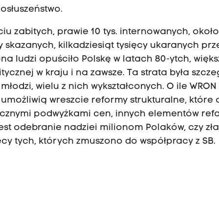
posłuszeństwo.
ciu zabitych, prawie 10 tys. internowanych, około 
 skazanych, kilkadziesiąt tysięcy ukaranych prz
a ludzi opuściło Polskę w latach 80-ytch, więks
cznej w kraju i na zawsze. Ta strata była szcze
 młodzi, wielu z nich wykształconych. O ile WRON
możliwią wreszcie reformy strukturalne, które 
ycznymi podwyżkami cen, innych elementów re
 jest odebranie nadziei milionom Polaków, czy z
cy tych, których zmuszono do współpracy z SB.