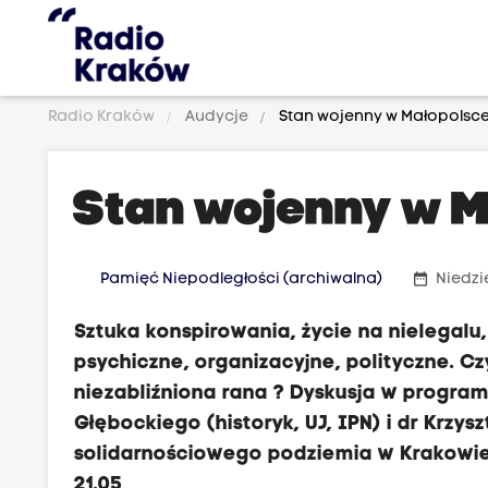
Radio Kraków
Audycje
Stan wojenny w Małopolsc
Stan wojenny w 
date_range
Pamięć Niepodległości (archiwalna)
Niedzie
Sztuka konspirowania, życie na nielegalu
psychiczne, organizacyjne, polityczne. Czy
niezabliźniona rana ? Dyskusja w program
Głębockiego (historyk, UJ, IPN) i dr Krzy
solidarnościowego podziemia w Krakowie)
21.05