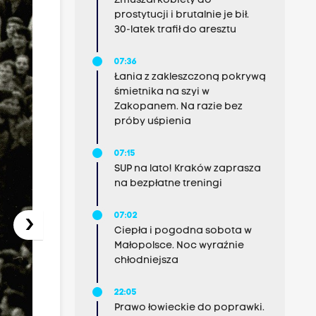
Zmuszał kobiety do
prostytucji i brutalnie je bił.
30-latek trafił do aresztu
07:36
Łania z zakleszczoną pokrywą
śmietnika na szyi w
Zakopanem. Na razie bez
próby uśpienia
07:15
SUP na lato! Kraków zaprasza
na bezpłatne treningi
07:02
›
Ciepła i pogodna sobota w
Małopolsce. Noc wyraźnie
chłodniejsza
22:05
Prawo łowieckie do poprawki.