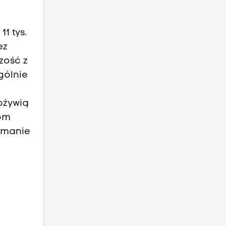
11 tys.
ez
zość z
gólnie
ożywią
fom
łamanie