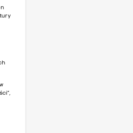
on
tury
.
ch
 w
ci”,