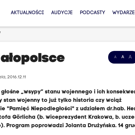
AKTUALNOŚCI
AUDYCJE
PODCASTY
WYDARZE
e
Małopolsce
A
A
A
la, 2016.12.11
, głośne „wsypy” stanu wojennego i ich konsekwe
 stan wojenny to już tylko historia czy wciąż
ie "Pamięć Niepodległości" z udziałem dr.hab. H
sztofa Görlicha (b. wiceprezydent Krakowa, b. ucze
. Program poprowadzi Jolanta Drużyńska. 14 gru