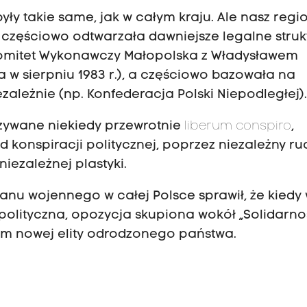
y takie same, jak w całym kraju. Ale nasz regi
a częściowo odtwarzała dawniejsze legalne struk
Komitet Wykonawczy Małopolska z Władysławem
 w sierpniu 1983 r.), a częściowo bazowała na
ależnie (np. Konfederacja Polski Niepodległej)
azywane niekiedy przewrotnie
liberum conspiro
,
 konspiracji politycznej, poprzez niezależny ru
iezależnej plastyki.
anu wojennego w całej Polsce sprawił, że kiedy
polityczna, opozycja skupiona wokół „Solidarnoś
kiem nowej elity odrodzonego państwa.