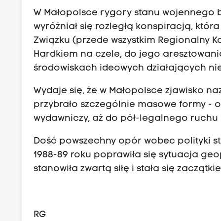
W Małopolsce rygory stanu wojennego był
wyróżniał się rozległą konspiracją, któr
Związku (przede wszystkim Regionalny 
Hardkiem na czele, do jego aresztowania
środowiskach ideowych działających niez
Wydaje się, że w Małopolsce zjawisko n
przybrało szczególnie masowe formy - od
wydawniczy, aż do pół-legalnego ruchu n
Dość powszechny opór wobec polityki st
1988-89 roku poprawiła się sytuacja geo
stanowiła zwartą siłę i stała się zacząt
RG