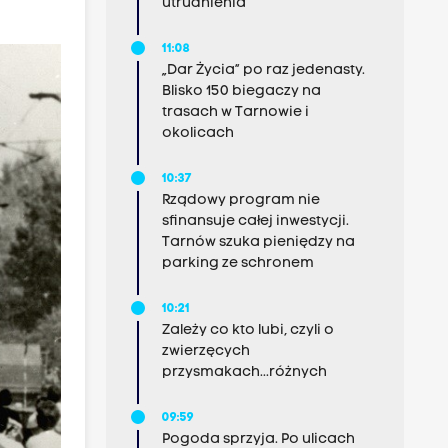
utrudnienia
11:08
„Dar Życia” po raz jedenasty.
Blisko 150 biegaczy na
trasach w Tarnowie i
okolicach
10:37
Rządowy program nie
sfinansuje całej inwestycji.
Tarnów szuka pieniędzy na
parking ze schronem
10:21
Zależy co kto lubi, czyli o
zwierzęcych
przysmakach...różnych
09:59
Pogoda sprzyja. Po ulicach