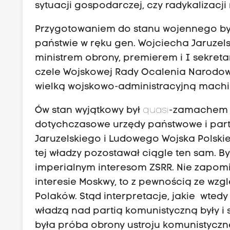
sytuacji gospodarczej, czy radykalizacj
Przygotowaniem do stanu wojennego był
państwie w ręku gen. Wojciecha Jaruzelsk
ministrem obrony, premierem i I sekretar
czele Wojskowej Rady Ocalenia Narodo
wielką wojskowo-administracyjną mach
Ów stan wyjątkowy był
quasi
-zamachem s
dotychczasowe urzędy państwowe i party
Jaruzelskiego i Ludowego Wojska Polski
tej władzy pozostawał ciągle ten sam. 
imperialnym interesom ZSRR. Nie zapomin
interesie Moskwy, to z pewnością ze wz
Polaków. Stąd interpretacje, jakie wtedy
władzą nad partią komunistyczną były i 
była próba obrony ustroju komunistyczn