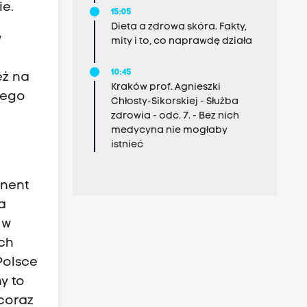
ie.
15:05
Dieta a zdrowa skóra. Fakty,
w
mity i to, co naprawdę działa
10:45
eż na
Kraków prof. Agnieszki
cego
Chłosty-Sikorskiej - Służba
zdrowia - odc. 7. - Bez nich
medycyna nie mogłaby
istnieć
onent
a
 w
ych
Polsce
y to
coraz