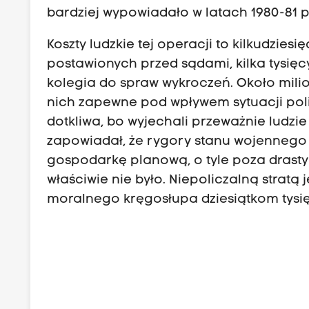
bardziej wypowiadało w latach 1980-81 
Koszty ludzkie tej operacji to kilkudziesię
postawionych przed sądami, kilka tysięcy
kolegia do spraw wykroczeń. Około milion
nich zapewne pod wpływem sytuacji polity
dotkliwa, bo wyjechali przeważnie ludzie
zapowiadał, że rygory stanu wojennego u
gospodarkę planową, o tyle poza drast
właściwie nie było. Niepoliczalną stratą
moralnego kręgosłupa dziesiątkom tysię