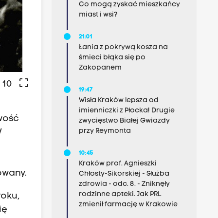
Co mogą zyskać mieszkańcy
miast i wsi?
21:01
Łania z pokrywą kosza na
śmieci błąka się po
Zakopanem
crop_free
 10
19:47
Wisła Kraków lepsza od
imienniczki z Płocka! Drugie
iwość
zwycięstwo Białej Gwiazdy
przy Reymonta
W
10:45
ł
Kraków prof. Agnieszki
owany.
Chłosty-Sikorskiej - Służba
zdrowia - odc. 8. - Zniknęły
rodzinne apteki. Jak PRL
roku,
zmienił farmację w Krakowie
ię