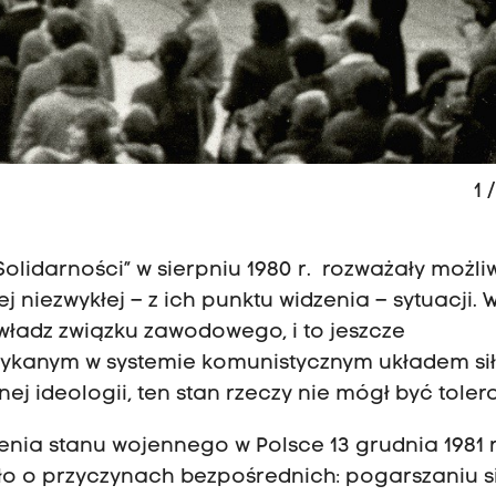
1
/
olidarności” w sierpniu 1980 r. rozważały możl
 niezwykłej – z ich punktu widzenia – sytuacji. 
 władz związku zawodowego, i to jeszcze
tykanym w systemie komunistycznym układem si
nej ideologii, ten stan rzeczy nie mógł być toler
enia stanu wojennego w Polsce 13 grudnia 1981 
ało o przyczynach bezpośrednich: pogarszaniu s