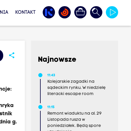
NIA
KONTAKT
share
Najnowsze
11:43
Kolejarskie zagadki na
sądeckim rynku. W niedzielę
ncje:
literacki escape room
enryka
11:15
stnik
Remont wiaduktu na al. 29
Listopada rusza w
dnia g.
poniedziałek. Będą spore