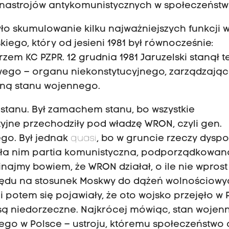
i nastrojów antykomunistycznych w społeczeństw
o skumulowanie kilku najważniejszych funkcji 
iego, który od jesieni 1981 był równocześnie:
zem KC PZPR. 12 grudnia 1981 Jaruzelski stanął t
wego – organu niekonstytucyjnego, zarządzają
iną stanu wojennego.
tanu. Był zamachem stanu, bo wszystkie
jne przechodziły pod władzę WRON, czyli gen.
ego. Był jednak
quasi
, bo w gruncie rzeczy dysp
Była nim partia komunistyczna, podporządkowan
ajmy bowiem, że WRON działał, o ile nie wprost
ględu na stosunek Moskwy do dążeń wolnościow
 i potem się pojawiały, że oto wojsko przejęło w 
są niedorzeczne. Najkrócej mówiąc, stan wojenn
ego w Polsce – ustroju, któremu społeczeństwo 