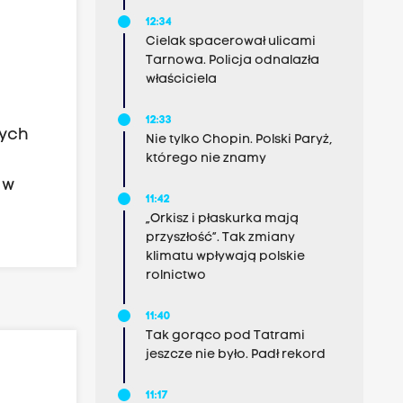
12:34
Cielak spacerował ulicami
Tarnowa. Policja odnalazła
właściciela
12:33
nych
Nie tylko Chopin. Polski Paryż,
którego nie znamy
 w
11:42
„Orkisz i płaskurka mają
przyszłość”. Tak zmiany
klimatu wpływają polskie
rolnictwo
11:40
Tak gorąco pod Tatrami
jeszcze nie było. Padł rekord
11:17