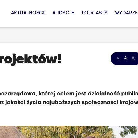
AKTUALNOŚCI
AUDYCJE
PODCASTY
WYDARZE
rojektów!
A
A
A
 pozarządowa, której celem jest działalność publi
az jakości życia najuboższych społeczności krajó