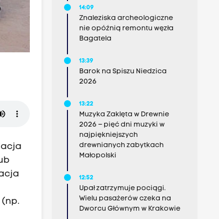
14:09
Znaleziska archeologiczne
nie opóźnią remontu węzła
Bagatela
13:39
Barok na Spiszu Niedzica
2026
13:22
Muzyka Zaklęta w Drewnie
2026 – pięć dni muzyki w
najpiękniejszych
drewnianych zabytkach
dacja
Małopolski
ub
dacja
12:52
Upał zatrzymuje pociągi.
Wielu pasażerów czeka na
 (np.
Dworcu Głównym w Krakowie