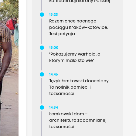
Konfederacji Korony Polskiej
15:23
Razem chce nocnego
pociągu Kraków–Katowice.
Jest petycja
15:00
"Pokazujemy Warhola, o
którym mało kto wie"
14:46
Język łemkowski doceniony.
To nośnik pamięci i
tożsamości
14:34
Łemkowski dom –
architektura zapomnianej
tożsamości