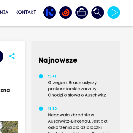
NIA
KONTAKT
share
Najnowsze
15:41
Grzegorz Braun usłyszy
prokuratorskie zarzuty.
czna
Chodzi o słowa o Auschwitz
w
15:30
Negowała zbrodnie w
Auschwitz-Birkenau. Jest akt
oskarżenia dla działaczki