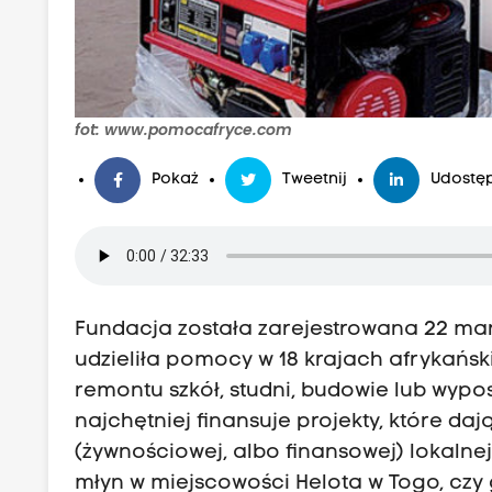
fot: www.pomocafryce.com
Pokaż
Tweetnij
Udostęp
Fundacja została zarejestrowana 22 mar
udzieliła pomocy w 18 krajach afrykańsk
remontu szkół, studni, budowie lub wypos
najchętniej finansuje projekty, które 
(żywnościowej, albo finansowej) lokalne
młyn w miejscowości Helota w Togo, cz