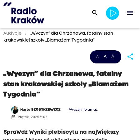
search
menu
Audycje
„Wyczyn” dla Chrzanowa, fatalny stan
krakowskiej szkoły „Blamażem Tygodnia”
3
share
A
A
A
7
0
„Wyczyn” dla Chrzanowa, fatalny
2
stan krakowskiej szkoły „Blamażem
9
Tygodnia”
8
8
Marta
SZOSTKIEWICZ
Wyczyn i blamaż
date_range
Piątek, 2025.11.07
Sprawdź wyniki plebiscytu na największy