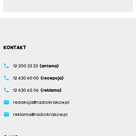
KONTAKT
phone
12 200 33 33
(antena)
phone
12 630 60 00
(recepcja)
phone
12 630 62 06
(reklama)
email
redakcja@radiokrakow.pl
email
reklama@radiokrakow.pl