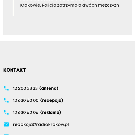
Krakowie. Policja zatrzymała dwóch mężczyzn
KONTAKT
phone
12 200 33 33
(antena)
phone
12 630 60 00
(recepcja)
phone
12 630 62 06
(reklama)
email
redakcja@radiokrakow.pl