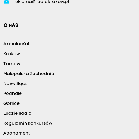
email
reklama@radiokrakow.pl
O NAS
Aktualności
Kraków
Tarnów
Małopolska Zachodnia
Nowy Sącz
Podhale
Gorlice
Ludzie Radia
Regulamin konkursów
Abonament