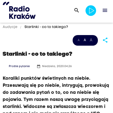
search
menu
Audycje
Starlinki - co to takiego?
share
A
A
A
Starlinki - co to takiego?
date_range
Proste pytanie
Niedziela, 2020.04.26
Koraliki punktów świetlnych na niebie.
Przesuwają się po niebie, intrygują, prowokują
do zadawania pytań o to, co na niebie się
pojawia. Tym razem naszą uwagę przyciągają
starlinki. Widoczne są zwłaszcza wieczorem i