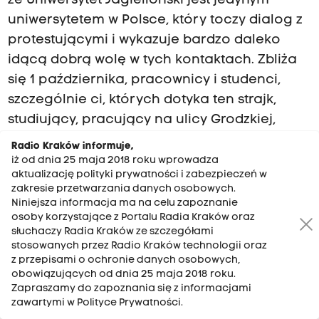
że Uniwersytet Jagielloński jest jedynym
uniwersytetem w Polsce, który toczy dialog z
protestującymi i wykazuje bardzo daleko
idącą dobrą wolę w tych kontaktach. Zbliża
się 1 października, pracownicy i studenci,
szczególnie ci, których dotyka ten strajk,
studiujący, pracujący na ulicy Grodzkiej,
oczekują jego zakończenia. Dostaliśmy apel
Radio Kraków informuje,
pracowników Wydziału Filozoficznego
iż od dnia 25 maja 2018 roku wprowadza
aktualizację polityki prywatności i zabezpieczeń w
skierowany do protestujących, zgodnie z
zakresie przetwarzania danych osobowych.
którym profesorowie Uniwersytetu
Niniejsza informacja ma na celu zapoznanie
osoby korzystające z Portalu Radia Kraków oraz
pochodzący z Wydziału Filozoficznego
słuchaczy Radia Kraków ze szczegółami
rekomendują zmianę formuły tego strajku,
stosowanych przez Radio Kraków technologii oraz
bo nie widzą potrzeby kontynuacji strajków w
z przepisami o ochronie danych osobowych,
obowiązujących od dnia 25 maja 2018 roku.
murach Uniwersytetu, ponieważ to stwarza
Zapraszamy do zapoznania się z informacjami
wrażenie, jakoby Uniwersytet Jagielloński był
zawartymi w Polityce Prywatności.