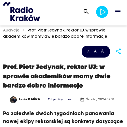
search
menu
Audycje
Prof. Piotr Jedynak, rektor UJ: w sprawie
akademików mamy dwie bardzo dobre informacje
share
A
A
A
Prof. Piotr Jedynak, rektor UJ: w
sprawie akademików mamy dwie
bardzo dobre informacje
date_range
Jacek
BAŃKA
O tym się mówi
Środa, 2024.09.18
Po zaledwie dwóch tygodniach panowania
nowej ekipy rektorskiej są konkrety dotyczące