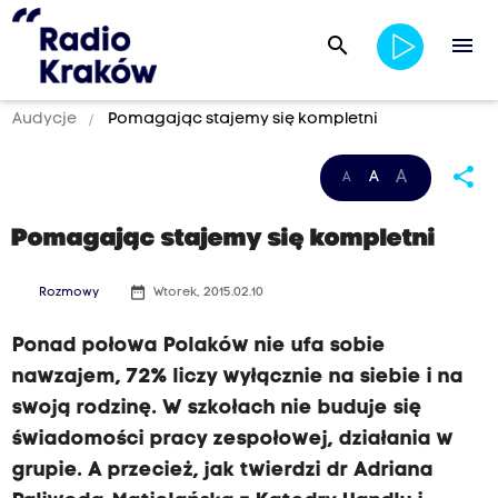
search
menu
Audycje
Pomagając stajemy się kompletni
share
A
A
A
Pomagając stajemy się kompletni
date_range
Rozmowy
Wtorek, 2015.02.10
Ponad połowa Polaków nie ufa sobie
nawzajem, 72% liczy wyłącznie na siebie i na
swoją rodzinę. W szkołach nie buduje się
świadomości pracy zespołowej, działania w
grupie. A przecież, jak twierdzi dr Adriana