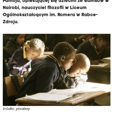
Pamoja, opiekującej się dziećmi ze slumsów w
Nairobi, nauczyciel filozofii w Liceum
Ogólnokształcącym im. Romera w Rabce-
Zdroju.
źródło: pixabay