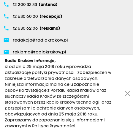
phone
12 200 33 33
(antena)
phone
12 630 60 00
(recepcja)
phone
12 630 62 06
(reklama)
email
redakcja@radiokrakow.pl
email
reklama@radiokrakow.pl
Radio Kraków informuje,
iż od dnia 25 maja 2018 roku wprowadza
aktualizację polityki prywatności i zabezpieczeń w
O NAS
zakresie przetwarzania danych osobowych.
Niniejsza informacja ma na celu zapoznanie
osoby korzystające z Portalu Radia Kraków oraz
Aktualności
słuchaczy Radia Kraków ze szczegółami
Kraków
stosowanych przez Radio Kraków technologii oraz
z przepisami o ochronie danych osobowych,
Tarnów
obowiązujących od dnia 25 maja 2018 roku.
Zapraszamy do zapoznania się z informacjami
Małopolska Zachodnia
zawartymi w Polityce Prywatności.
Nowy Sącz