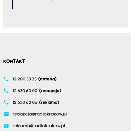
KONTAKT
phone
12 200 33 33
(antena)
phone
12 630 60 00
(recepcja)
phone
12 630 62 06
(reklama)
email
redakcja@radiokrakow.pl
email
reklama@radiokrakow.pl