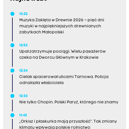
13:22
Muzyka Zaklęta w Drewnie 2026 – pięć dni
muzyki w najpiękniejszych drewnianych
zabytkach Małopolski
12:52
Upał zatrzymuje pociągi. Wielu pasażerów
czeka na Dworcu Głównym w Krakowie
12:34
Cielak spacerował ulicami Tarnowa. Policja
odnalazła właściciela
12:33
Nie tylko Chopin. Polski Paryż, którego nie znamy
11:42
„Orkisz i płaskurka mają przyszłość”. Tak zmiany
klimatu wpływają polskie rolnictwo