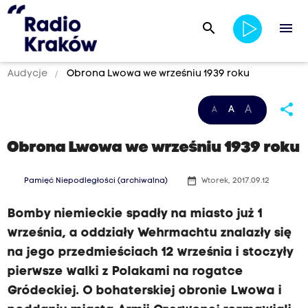
search
menu
Audycje
Obrona Lwowa we wrześniu 1939 roku
share
A
A
A
Obrona Lwowa we wrześniu 1939 roku
date_range
Pamięć Niepodległości (archiwalna)
Wtorek, 2017.09.12
Bomby niemieckie spadły na miasto już 1
września, a oddziały Wehrmachtu znalazły się
na jego przedmieściach 12 września i stoczyły
pierwsze walki z Polakami na rogatce
Gródeckiej. O bohaterskiej obronie Lwowa i