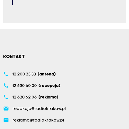
KONTAKT
phone
12 200 33 33
(antena)
phone
12 630 60 00
(recepcja)
phone
12 630 62 06
(reklama)
email
redakcja@radiokrakow.pl
email
reklama@radiokrakow.pl