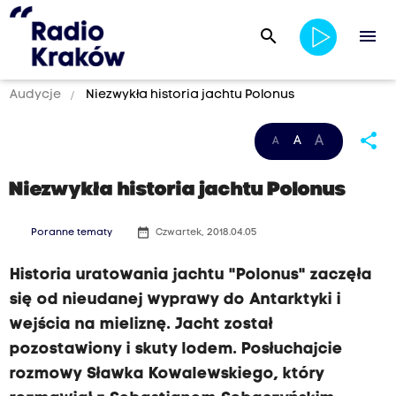
search
menu
Audycje
Niezwykła historia jachtu Polonus
share
A
A
A
Niezwykła historia jachtu Polonus
date_range
Poranne tematy
Czwartek, 2018.04.05
Historia uratowania jachtu "Polonus" zaczęła
się od nieudanej wyprawy do Antarktyki i
wejścia na mieliznę. Jacht został
pozostawiony i skuty lodem. Posłuchajcie
rozmowy Sławka Kowalewskiego, który