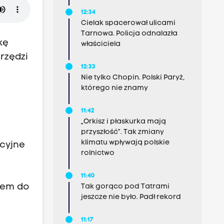
12:34
Cielak spacerował ulicami
Tarnowa. Policja odnalazła
kę
właściciela
rzędzi
12:33
Nie tylko Chopin. Polski Paryż,
którego nie znamy
,
11:42
„Orkisz i płaskurka mają
przyszłość”. Tak zmiany
klimatu wpływają polskie
cyjne
rolnictwo
11:40
iem do
Tak gorąco pod Tatrami
jeszcze nie było. Padł rekord
11:17