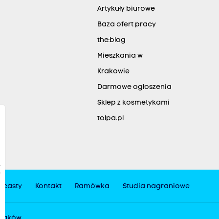
Artykuły biurowe
Baza ofert pracy
the:blog
Mieszkania w
Krakowie
Darmowe ogłoszenia
Sklep z kosmetykami
tolpa.pl
dcasty
Kontakt
Ramówka
Studia nagraniowe
 Kraków