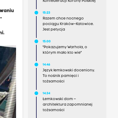
Konfederacji Korony Polskiej
awaniu
15:23
-
Razem chce nocnego
pociągu Kraków–Katowice.
Jest petycja
i.
15:00
"Pokazujemy Warhola, o
którym mało kto wie"
14:46
Język łemkowski doceniony.
To nośnik pamięci i
tożsamości
14:34
Łemkowski dom –
architektura zapomnianej
tożsamości