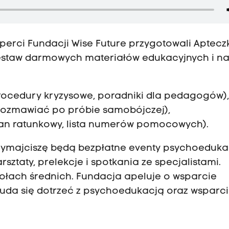
erci Fundacji Wise Future przygotowali Aptecz
zestaw darmowych materiałów edukacyjnych i na
 procedury kryzysowe, poradniki dla pedagogów)
k rozmawiać po próbie samobójczej),
lan ratunkowy, lista numerów pomocowych).
zymajciszę będą bezpłatne eventy psychoeduka
sztaty, prelekcje i spotkania ze specjalistami.
ołach średnich. Fundacja apeluje o wsparcie
 uda się dotrzeć z psychoedukacją oraz wsparc