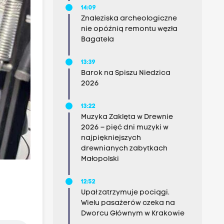
14:09
Znaleziska archeologiczne
nie opóźnią remontu węzła
Bagatela
13:39
Barok na Spiszu Niedzica
2026
13:22
Muzyka Zaklęta w Drewnie
2026 – pięć dni muzyki w
najpiękniejszych
drewnianych zabytkach
Małopolski
12:52
Upał zatrzymuje pociągi.
Wielu pasażerów czeka na
Dworcu Głównym w Krakowie