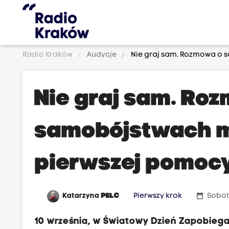
Radio Kraków
Audycje
Nie graj sam. Rozmowa o 
Nie graj sam. Ro
samobójstwach m
pierwszej pomocy
date_range
Katarzyna
PELC
Pierwszy krok
Sobot
10 września, w Światowy Dzień Zapobiega