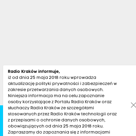
Radio Kraków informuje,
iż od dnia 25 maja 2018 roku wprowadza
aktualizację polityki prywatności i zabezpieczeń w
zakresie przetwarzania danych osobowych.
Niniejsza informacja ma na celu zapoznanie
osoby korzystające z Portalu Radia Kraków oraz
słuchaczy Radia Kraków ze szczegółami
stosowanych przez Radio Kraków technologii oraz
Zobacz
Kultura
Sport
Muzyka
Audycje
Po
z przepisami o ochronie danych osobowych,
obowiązujących od dnia 25 maja 2018 roku.
Zapraszamy do zapoznania się z informacjami
RADIO KRAKÓW SA. Aleja Juliusza Słowackiego 22, 30-007