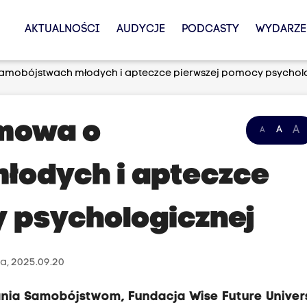
AKTUALNOŚCI
AUDYCJE
PODCASTY
WYDARZE
samobójstwach młodych i apteczce pierwszej pomocy psychol
zmowa o
A
A
A
łodych i apteczce
 psychologicznej
a, 2025.09.20
nia Samobójstwom, Fundacja Wise Future Univers