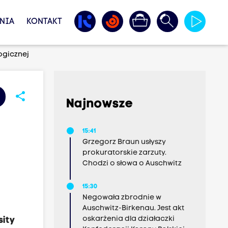
NIA
KONTAKT
ogicznej
share
Najnowsze
15:41
Grzegorz Braun usłyszy
prokuratorskie zarzuty.
Chodzi o słowa o Auschwitz
15:30
Negowała zbrodnie w
Auschwitz-Birkenau. Jest akt
oskarżenia dla działaczki
ity