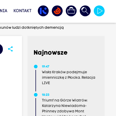
NIA
KONTAKT
kunów ludzi dotkniętych demencją
share
Najnowsze
19:47
Wisła Kraków podejmuje
imienniczkę z Płocka. Relacja
LIVE
18:23
Triumf na Górze Wiatrów:
Katarzyna Niewiadoma-
Phinney zdobywa Mont