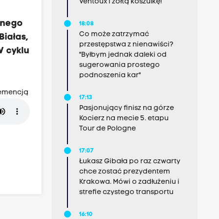
Ventoux i żółtą koszulkę!
znego
18:08
Co może zatrzymać
Białas,
przestępstwa z nienawiści?
W cyklu
"Byłbym jednak daleki od
sugerowania prostego
podnoszenia kar"
demencją
17:13
Pasjonujący finisz na górze
Kocierz na mecie 5. etapu
Tour de Pologne
17:07
Łukasz Gibała po raz czwarty
chce zostać prezydentem
Krakowa. Mówi o zadłużeniu i
strefie czystego transportu
16:10