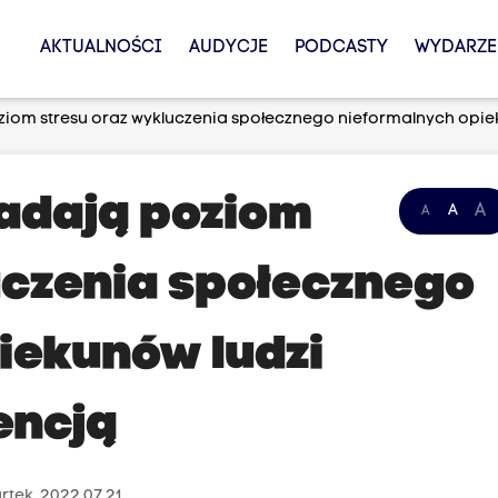
AKTUALNOŚCI
AUDYCJE
PODCASTY
WYDARZE
iom stresu oraz wykluczenia społecznego nieformalnych opie
adają poziom
A
A
A
uczenia społecznego
iekunów ludzi
encją
tek, 2022.07.21