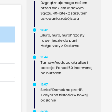
Dźgnął znajomego nożem
przed blokiem w Nowym
Sączu. 40-latek z zarzutem
usiłowania zabójstwa
15:49
„Hura, hura, hura!” Szósty
rower jedzie do pani
Małgorzaty z Krakowa
15:44
Tarnów: Woda zalała ulice i
posesje. Ponad 50 interwencji
po burzach
15:07
Serial "Domek na prerii".
Klasyczna historia w nowej
odsłonie