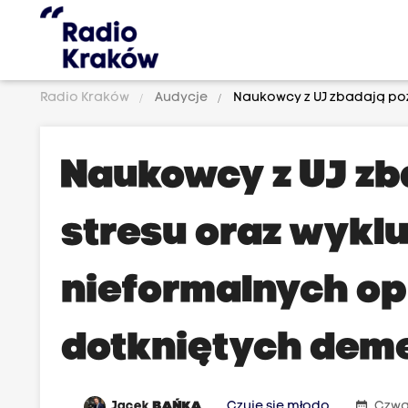
Radio Kraków
Audycje
Naukowcy z UJ zbadają poz
Naukowcy z UJ zb
stresu oraz wykl
nieformalnych op
dotkniętych dem
date_range
Jacek
BAŃKA
Czuję się młodo
Czwar