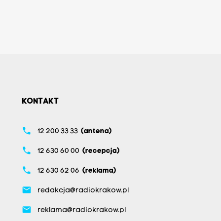
KONTAKT
phone
12 200 33 33
(antena)
phone
12 630 60 00
(recepcja)
phone
12 630 62 06
(reklama)
email
redakcja@radiokrakow.pl
email
reklama@radiokrakow.pl