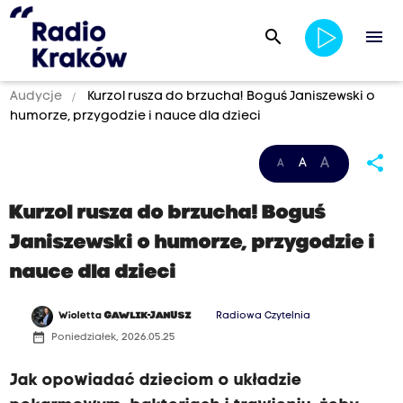
search
menu
Audycje
Kurzol rusza do brzucha! Boguś Janiszewski o
humorze, przygodzie i nauce dla dzieci
share
A
A
A
Kurzol rusza do brzucha! Boguś
Janiszewski o humorze, przygodzie i
nauce dla dzieci
Wioletta
GAWLIK-JANUSZ
Radiowa Czytelnia
date_range
Poniedziałek, 2026.05.25
Jak opowiadać dzieciom o układzie