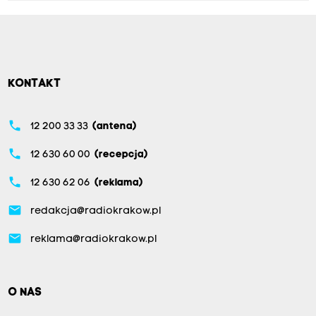
KONTAKT
phone
12 200 33 33
(antena)
phone
12 630 60 00
(recepcja)
phone
12 630 62 06
(reklama)
email
redakcja@radiokrakow.pl
email
reklama@radiokrakow.pl
O NAS