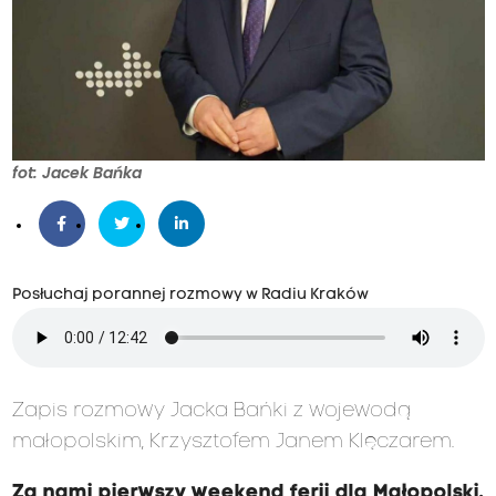
fot: Jacek Bańka
Posłuchaj porannej rozmowy w Radiu Kraków
Zapis rozmowy Jacka Bańki z wojewodą
małopolskim, Krzysztofem Janem Klęczarem.
Za nami pierwszy weekend ferii dla Małopolski.