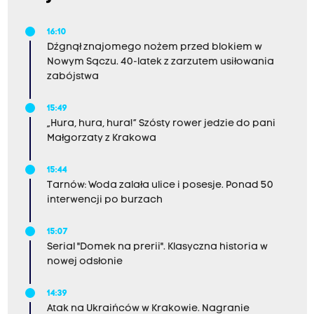
16:10
Dźgnął znajomego nożem przed blokiem w
Nowym Sączu. 40-latek z zarzutem usiłowania
zabójstwa
15:49
„Hura, hura, hura!” Szósty rower jedzie do pani
Małgorzaty z Krakowa
15:44
Tarnów: Woda zalała ulice i posesje. Ponad 50
interwencji po burzach
15:07
Serial "Domek na prerii". Klasyczna historia w
nowej odsłonie
14:39
Atak na Ukraińców w Krakowie. Nagranie