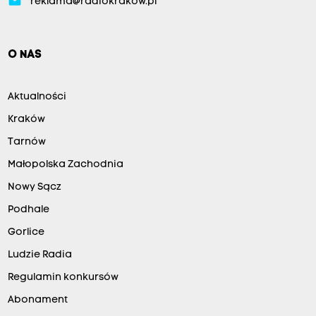
email
reklama@radiokrakow.pl
O NAS
Aktualności
Kraków
Tarnów
Małopolska Zachodnia
Nowy Sącz
Podhale
Gorlice
Ludzie Radia
Regulamin konkursów
Abonament