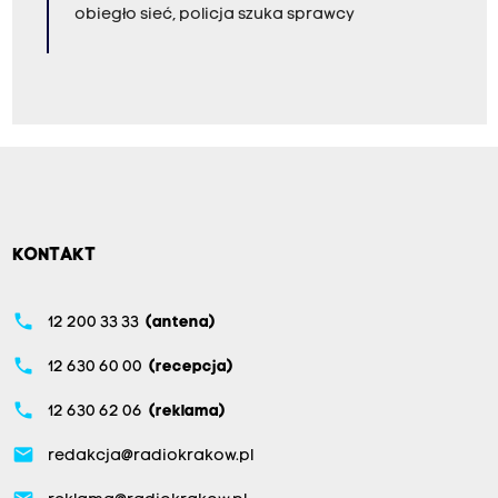
obiegło sieć, policja szuka sprawcy
KONTAKT
phone
12 200 33 33
(antena)
phone
12 630 60 00
(recepcja)
phone
12 630 62 06
(reklama)
email
redakcja@radiokrakow.pl