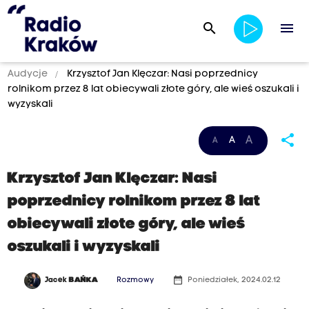
search
menu
Audycje
Krzysztof Jan Klęczar: Nasi poprzednicy
rolnikom przez 8 lat obiecywali złote góry, ale wieś oszukali i
wyzyskali
share
A
A
A
Krzysztof Jan Klęczar: Nasi
poprzednicy rolnikom przez 8 lat
obiecywali złote góry, ale wieś
oszukali i wyzyskali
date_range
Jacek
BAŃKA
Rozmowy
Poniedziałek, 2024.02.12