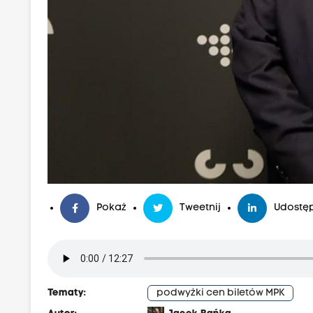
Pokaż
Tweetnij
Udostęp
Tematy:
podwyżki cen biletów MPK