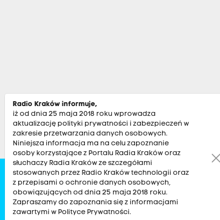
Radio Kraków informuje,
iż od dnia 25 maja 2018 roku wprowadza
aktualizację polityki prywatności i zabezpieczeń w
zakresie przetwarzania danych osobowych.
Niniejsza informacja ma na celu zapoznanie
osoby korzystające z Portalu Radia Kraków oraz
słuchaczy Radia Kraków ze szczegółami
stosowanych przez Radio Kraków technologii oraz
Zobacz
Kultura
Sport
Muzyka
Audycje
Po
z przepisami o ochronie danych osobowych,
obowiązujących od dnia 25 maja 2018 roku.
Zapraszamy do zapoznania się z informacjami
RADIO KRAKÓW SA. Aleja Juliusza Słowackiego 22, 30-007
zawartymi w Polityce Prywatności.