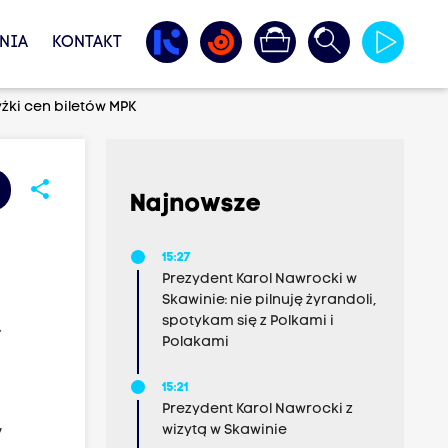
NIA
KONTAKT
ki cen biletów MPK
share
Najnowsze
15:27
Prezydent Karol Nawrocki w
Skawinie: nie pilnuję żyrandoli,
K
spotykam się z Polkami i
Polakami
15:21
Prezydent Karol Nawrocki z
wizytą w Skawinie
y