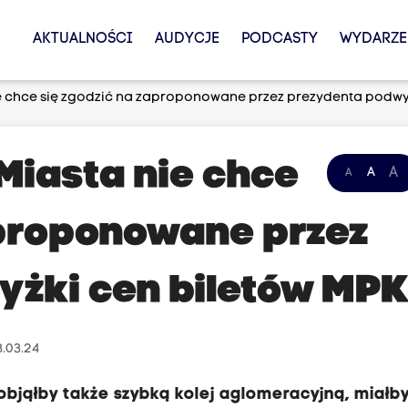
AKTUALNOŚCI
AUDYCJE
PODCASTY
WYDARZE
 chce się zgodzić na zaproponowane przez prezydenta podwyż
iasta nie chce
A
A
A
aproponowane przez
żki cen biletów MP
3.03.24
 objąłby także szybką kolej aglomeracyjną, miałb