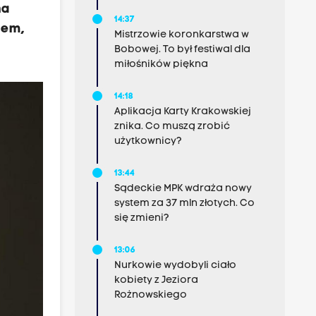
na
14:37
iem,
Mistrzowie koronkarstwa w
Bobowej. To był festiwal dla
miłośników piękna
14:18
Aplikacja Karty Krakowskiej
znika. Co muszą zrobić
użytkownicy?
13:44
Sądeckie MPK wdraża nowy
system za 37 mln złotych. Co
się zmieni?
13:06
Nurkowie wydobyli ciało
kobiety z Jeziora
Rożnowskiego