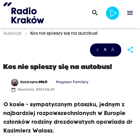
search
menu
Audycje
Kos nie spieszy się na autobus!
share
A
A
A
Kos nie spieszy się na autobus!
Katarzyna
PELC
Magazyn Familijny
date_range
Niedziela, 2023.06.25
O kosie - sympatycznym ptaszku, jednym z
najbardziej rozpowszechnionych w Europie
członków rodziny drozdowatych opowiada dr
Kazimierz Walasz.