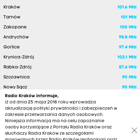
Kraków
101.6 MHz
Tarnów
101 MHz
Zakopane
100 MHz
Andrychów
98.8 MHz
Gorlice
97.4 MHz
Krynica-Zdrój
102.1 MHz
Rabka-Zdrój
87.6 MHz
Szczawnica
90 MHz
Nowy Sącz
90 MHz
Radio Kraków informuje,
iż od dnia 25 maja 2018 roku wprowadza
aktualizację polityki prywatności i zabezpieczeń w
zakresie przetwarzania danych osobowych.
Niniejsza informacja ma na celu zapoznanie
osoby korzystające z Portalu Radia Kraków oraz
słuchaczy Radia Kraków ze szczegółami
stosowanych przez Radio Kraków technologii oraz