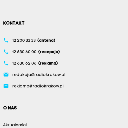
KONTAKT
phone
12 200 33 33
(antena)
phone
12 630 60 00
(recepcja)
phone
12 630 62 06
(reklama)
email
redakcja@radiokrakow.pl
email
reklama@radiokrakow.pl
O NAS
Aktualności