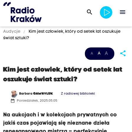
search
menu
Audycje
Kim jest człowiek, który od setek lat oszukuje
świat sztuki?
share
A
A
A
Kim jest człowiek, który od setek lat
oszukuje świat sztuki?
Barbara
GAWRYLUK
Z radiowej biblioteki
date_range
Poniedziałek, 2025.05.05
Na aukcjach i w kolekcjach prywatnych co
jakiś czas pojawiają się nieznane dzieła
renesansowego mistrza – perfekcyjnie