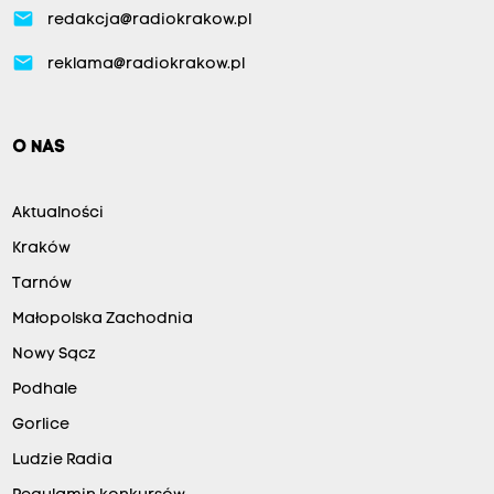
email
redakcja@radiokrakow.pl
email
reklama@radiokrakow.pl
O NAS
Aktualności
Kraków
Tarnów
Małopolska Zachodnia
Nowy Sącz
Podhale
Gorlice
Ludzie Radia