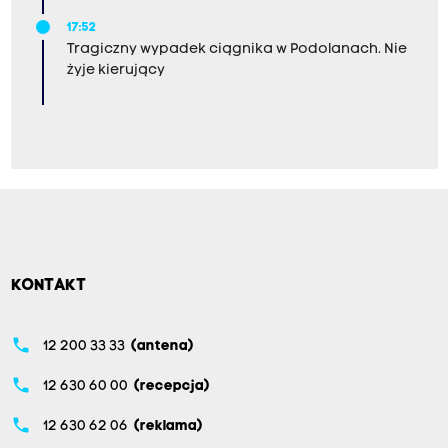
17:52
Tragiczny wypadek ciągnika w Podolanach. Nie
żyje kierujący
KONTAKT
phone
12 200 33 33
(antena)
phone
12 630 60 00
(recepcja)
phone
12 630 62 06
(reklama)