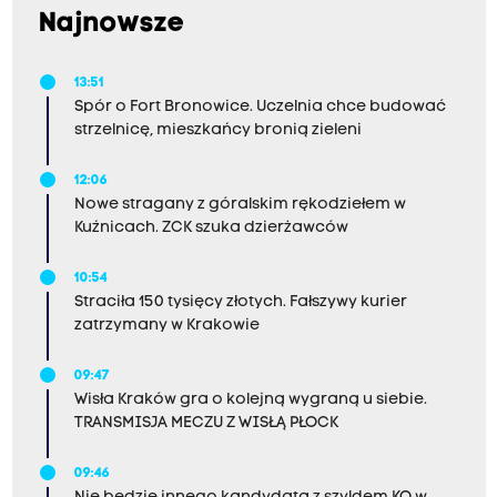
Najnowsze
13:51
Spór o Fort Bronowice. Uczelnia chce budować
strzelnicę, mieszkańcy bronią zieleni
12:06
Nowe stragany z góralskim rękodziełem w
Kuźnicach. ZCK szuka dzierżawców
10:54
Straciła 150 tysięcy złotych. Fałszywy kurier
zatrzymany w Krakowie
09:47
Wisła Kraków gra o kolejną wygraną u siebie.
TRANSMISJA MECZU Z WISŁĄ PŁOCK
09:46