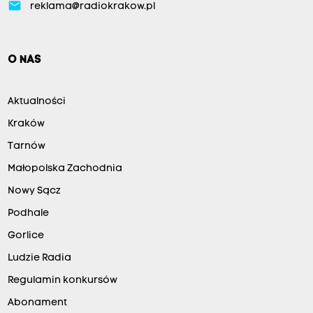
email
reklama@radiokrakow.pl
O NAS
Aktualności
Kraków
Tarnów
Małopolska Zachodnia
Nowy Sącz
Podhale
Gorlice
Ludzie Radia
Regulamin konkursów
Abonament