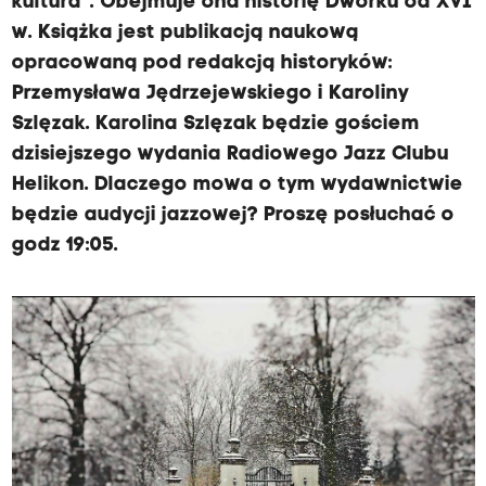
kultura". Obejmuje ona historię Dworku od XVI
w. Książka jest publikacją naukową
opracowaną pod redakcją historyków:
Przemysława Jędrzejewskiego i Karoliny
Szlęzak. Karolina Szlęzak będzie gościem
dzisiejszego wydania Radiowego Jazz Clubu
Helikon. Dlaczego mowa o tym wydawnictwie
będzie audycji jazzowej? Proszę posłuchać o
godz 19:05.