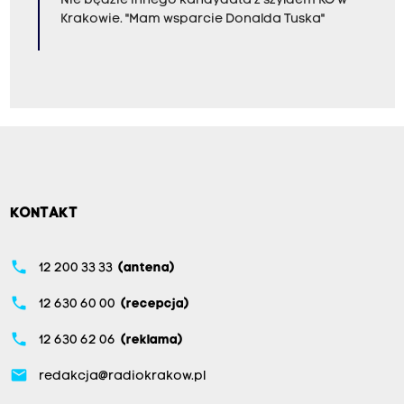
Nie będzie innego kandydata z szyldem KO w
Krakowie. "Mam wsparcie Donalda Tuska"
KONTAKT
phone
12 200 33 33
(antena)
phone
12 630 60 00
(recepcja)
phone
12 630 62 06
(reklama)
email
redakcja@radiokrakow.pl