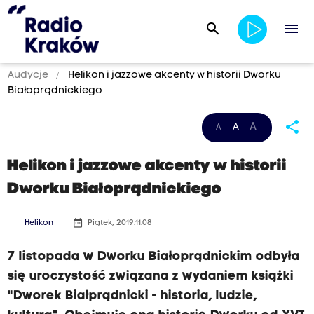
search
menu
Audycje
Helikon i jazzowe akcenty w historii Dworku
Białoprądnickiego
share
A
A
A
Helikon i jazzowe akcenty w historii
Dworku Białoprądnickiego
date_range
Helikon
Piątek, 2019.11.08
7 listopada w Dworku Białoprądnickim odbyła
się uroczystość związana z wydaniem książki
"Dworek Białprądnicki - historia, ludzie,