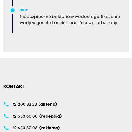
09:31
Niebezpieczne bakterie w wodociągu. Skażenie
wody w gminie Lanckorona, festiwal odwołany
KONTAKT
phone
12 200 33 33
(antena)
phone
12 630 60 00
(recepcja)
phone
12 630 62 06
(reklama)