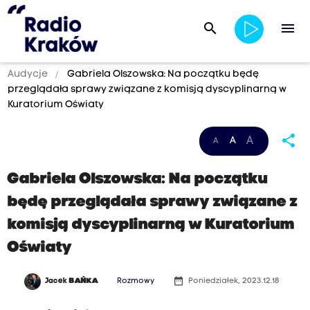
search
menu
Audycje
Gabriela Olszowska: Na początku będę
przeglądała sprawy związane z komisją dyscyplinarną w
Kuratorium Oświaty
share
A
A
A
Gabriela Olszowska: Na początku
będę przeglądała sprawy związane z
komisją dyscyplinarną w Kuratorium
Oświaty
date_range
Jacek
BAŃKA
Rozmowy
Poniedziałek, 2023.12.18