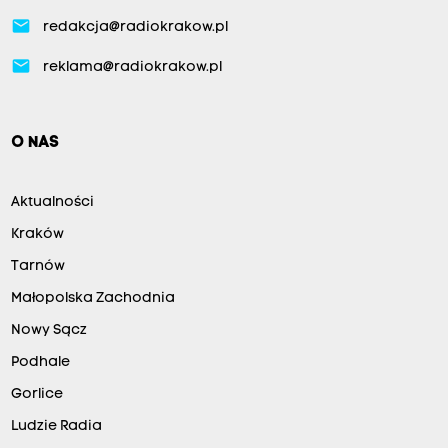
email
redakcja@radiokrakow.pl
email
reklama@radiokrakow.pl
O NAS
Aktualności
Kraków
Tarnów
Małopolska Zachodnia
Nowy Sącz
Podhale
Gorlice
Ludzie Radia