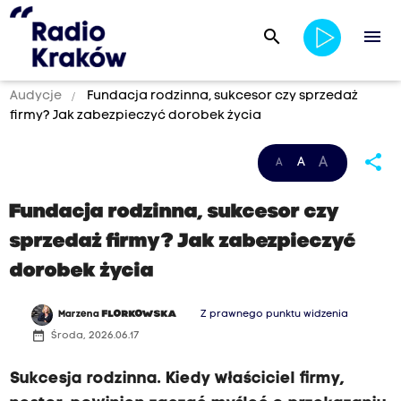
search
menu
Audycje
Fundacja rodzinna, sukcesor czy sprzedaż
firmy? Jak zabezpieczyć dorobek życia
share
A
A
A
Fundacja rodzinna, sukcesor czy
sprzedaż firmy? Jak zabezpieczyć
dorobek życia
Marzena
FLORKOWSKA
Z prawnego punktu widzenia
date_range
Środa, 2026.06.17
Sukcesja rodzinna. Kiedy właściciel firmy,