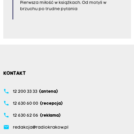
Pierwsza miłość w książkach. Od motyli w
brzuchu po trudne pytania
KONTAKT
phone
12 200 33 33
(antena)
phone
12 630 60 00
(recepcja)
phone
12 630 62 06
(reklama)
email
redakcja@radiokrakow.pl