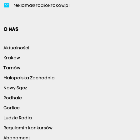
email
reklama@radiokrakow.pl
O NAS
Aktualności
Kraków
Tarnów
Małopolska Zachodnia
Nowy Sącz
Podhale
Gorlice
Ludzie Radia
Regulamin konkursów
Abonament