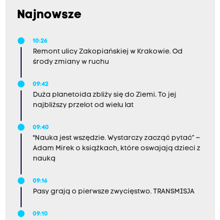
Najnowsze
10:26
Remont ulicy Zakopiańskiej w Krakowie. Od
środy zmiany w ruchu
09:42
Duża planetoida zbliży się do Ziemi. To jej
najbliższy przelot od wielu lat
09:40
"Nauka jest wszędzie. Wystarczy zacząć pytać” –
Adam Mirek o książkach, które oswajają dzieci z
nauką
09:16
Pasy grają o pierwsze zwycięstwo. TRANSMISJA
09:10