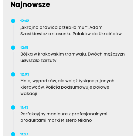
Najnowsze
12:42
„Skrajna prawica przebiła mur”. Adam
Szostkiewicz o stosunku Polaków do Ukraińców
12:15
Bójka w krakowskim tramwaju. Dwóch mężczyzn
usłyszało zarzuty
12:03
Mniej wypadków, ale wciąż tysiące pijanych
kierowców. Policja podsumowuje połowę
wakacji
11:43
Perfekcyjny manicure z profesjonalnymi
produktami marki Mistero Milano
11:27