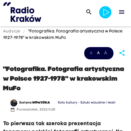
search
menu
Audycje
"Fotografika. Fotografia artystyczna w Polsce
1927-1978" w krakowskim MuFo
share
A
A
A
"Fotografika. Fotografia artystyczna
w Polsce 1927-1978" w krakowskim
MuFo
Justyna
NOWICKA
Koło kultury - Sztuki wizualne i teatr
date_range
Poniedziałek, 2022.11.28
To pierwsza tak szeroka prezentacja