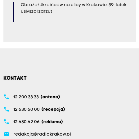
Obrażał Ukraińców na ulicy w Krakowie. 39-latek
usłyszał zarzut
KONTAKT
phone
12 200 33 33
(antena)
phone
12 630 60 00
(recepcja)
phone
12 630 62 06
(reklama)
email
redakcja@radiokrakow.pl