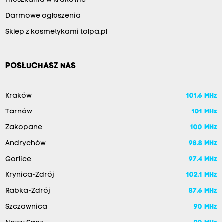
Mieszkania w Krakowie
Darmowe ogłoszenia
Sklep z kosmetykami tolpa.pl
POSŁUCHASZ NAS
Kraków
101.6 MHz
Tarnów
101 MHz
Zakopane
100 MHz
Andrychów
98.8 MHz
Gorlice
97.4 MHz
Krynica-Zdrój
102.1 MHz
Rabka-Zdrój
87.6 MHz
Szczawnica
90 MHz