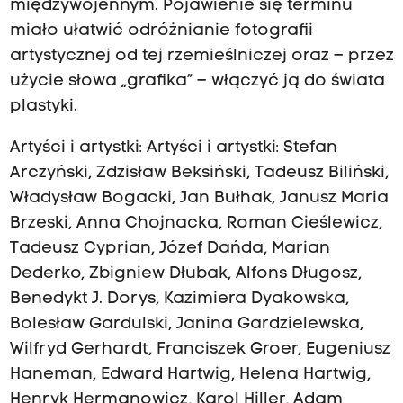
międzywojennym. Pojawienie się terminu
miało ułatwić odróżnianie fotografii
artystycznej od tej rzemieślniczej oraz – przez
użycie słowa „grafika” – włączyć ją do świata
plastyki.
Artyści i
artystki: Arty
ści i artystki: Stefan
Arczyński, Zdzisław Beksiński, Tadeusz Biliński,
Władysław Bogacki, Jan Bułhak, Janusz Maria
Brzeski, Anna Chojnacka, Roman Cieślewicz,
Tadeusz Cyprian, Józef Dańda, Marian
Dederko, Zbigniew Dłubak, Alfons Długosz,
Benedykt J. Dorys, Kazimiera Dyakowska,
Bolesław Gardulski, Janina Gardzielewska,
Wilfryd Gerhardt, Franciszek Groer, Eugeniusz
Haneman, Edward Hartwig, Helena Hartwig,
Henryk Hermanowicz, Karol Hiller, Adam