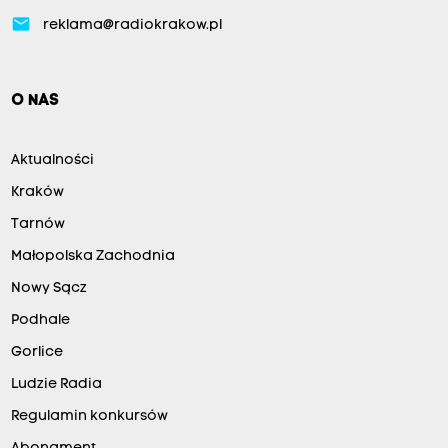
email
reklama@radiokrakow.pl
O NAS
Aktualności
Kraków
Tarnów
Małopolska Zachodnia
Nowy Sącz
Podhale
Gorlice
Ludzie Radia
Regulamin konkursów