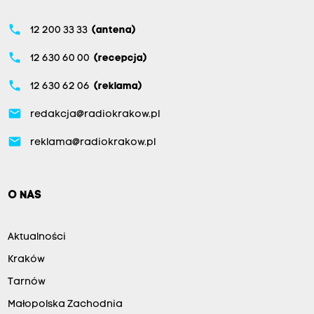
phone
12 200 33 33
(antena)
phone
12 630 60 00
(recepcja)
phone
12 630 62 06
(reklama)
email
redakcja@radiokrakow.pl
email
reklama@radiokrakow.pl
O NAS
Aktualności
Kraków
Tarnów
Małopolska Zachodnia