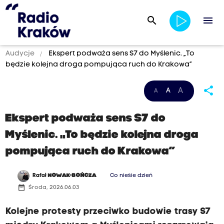
search
menu
Audycje
Ekspert podważa sens S7 do Myślenic. „To
będzie kolejna droga pompująca ruch do Krakowa”
share
A
A
A
Ekspert podważa sens S7 do
Myślenic. „To będzie kolejna droga
pompująca ruch do Krakowa”
Rafał
NOWAK-BOŃCZA
Co niesie dzień
date_range
Środa, 2026.06.03
Kolejne protesty przeciwko budowie trasy S7