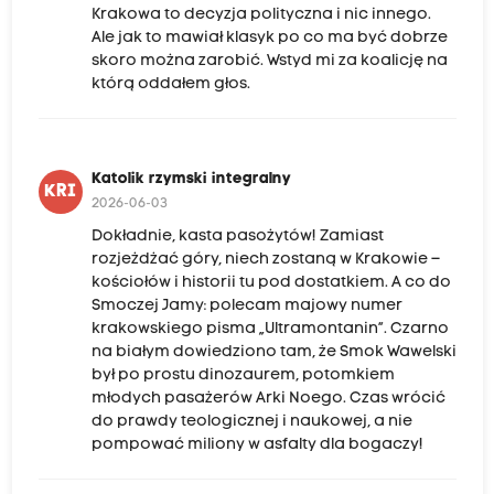
Krakowa to decyzja polityczna i nic innego.
Ale jak to mawiał klasyk po co ma być dobrze
skoro można zarobić. Wstyd mi za koalicję na
którą oddałem głos.
Katolik rzymski integralny
KRI
2026-06-03
Dokładnie, kasta pasożytów! Zamiast
rozjeżdżać góry, niech zostaną w Krakowie –
kościołów i historii tu pod dostatkiem. A co do
Smoczej Jamy: polecam majowy numer
krakowskiego pisma „Ultramontanin”. Czarno
na białym dowiedziono tam, że Smok Wawelski
był po prostu dinozaurem, potomkiem
młodych pasażerów Arki Noego. Czas wrócić
do prawdy teologicznej i naukowej, a nie
pompować miliony w asfalty dla bogaczy!