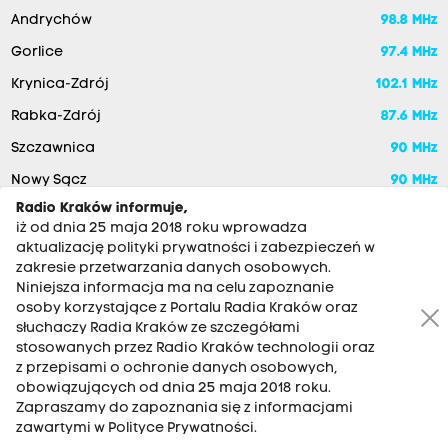
Andrychów
98.8 MHz
Gorlice
97.4 MHz
Krynica-Zdrój
102.1 MHz
Rabka-Zdrój
87.6 MHz
Szczawnica
90 MHz
Nowy Sącz
90 MHz
Radio Kraków informuje,
iż od dnia 25 maja 2018 roku wprowadza
aktualizację polityki prywatności i zabezpieczeń w
zakresie przetwarzania danych osobowych.
Niniejsza informacja ma na celu zapoznanie
osoby korzystające z Portalu Radia Kraków oraz
słuchaczy Radia Kraków ze szczegółami
stosowanych przez Radio Kraków technologii oraz
RADIO KRAKÓW SA. Aleja Juliusza Słowackiego 22, 30-007
z przepisami o ochronie danych osobowych,
Kraków
obowiązujących od dnia 25 maja 2018 roku.
Antena: 12 200 33 33
Zapraszamy do zapoznania się z informacjami
zawartymi w Polityce Prywatności.