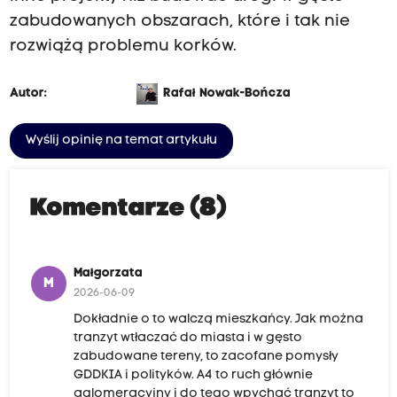
zabudowanych obszarach, które i tak nie
rozwiążą problemu korków.
Autor:
Rafał Nowak-Bończa
Wyślij opinię na temat artykułu
Komentarze (8)
Małgorzata
M
2026-06-09
Dokładnie o to walczą mieszkańcy. Jak można
tranzyt wtłaczać do miasta i w gęsto
zabudowane tereny, to zacofane pomysły
GDDKIA i polityków. A4 to ruch głównie
aglomeracyjny i do tego wpychać tranzyt to